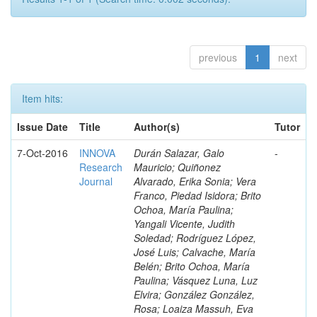
previous
1
next
Item hits:
Issue Date
Title
Author(s)
Tutor
7-Oct-2016
INNOVA
Durán Salazar, Galo
-
Research
Mauricio; Quiñonez
Journal
Alvarado, Erika Sonia; Vera
Franco, Piedad Isidora; Brito
Ochoa, María Paulina;
Yangali Vicente, Judith
Soledad; Rodríguez López,
José Luis; Calvache, María
Belén; Brito Ochoa, María
Paulina; Vásquez Luna, Luz
Elvira; González González,
Rosa; Loaiza Massuh, Eva