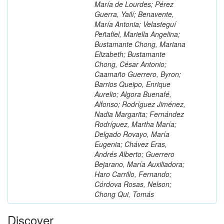
María de Lourdes; Pérez
Guerra, Yailí; Benavente,
María Antonia; Velasteguí
Peñafiel, Mariella Angelina;
Bustamante Chong, Mariana
Elizabeth; Bustamante
Chong, César Antonio;
Caamaño Guerrero, Byron;
Barrios Queipo, Enrique
Aurelio; Algora Buenafé,
Alfonso; Rodríguez Jiménez,
Nadia Margarita; Fernández
Rodríguez, Martha María;
Delgado Rovayo, María
Eugenia; Chávez Eras,
Andrés Alberto; Guerrero
Bejarano, María Auxiliadora;
Haro Carrillo, Fernando;
Córdova Rosas, Nelson;
Chong Qui, Tomás
Discover