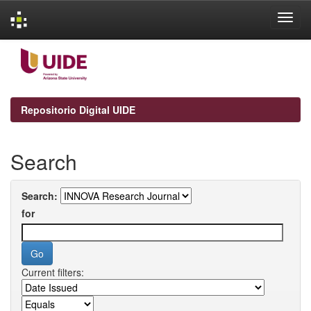
Skip
navigation
Repositorio Digital UIDE
Search
Search:
for
Current filters: