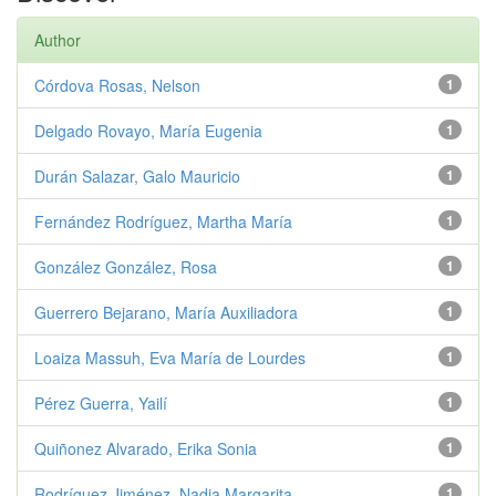
Author
Córdova Rosas, Nelson
1
Delgado Rovayo, María Eugenia
1
Durán Salazar, Galo Mauricio
1
Fernández Rodríguez, Martha María
1
González González, Rosa
1
Guerrero Bejarano, María Auxiliadora
1
Loaiza Massuh, Eva María de Lourdes
1
Pérez Guerra, Yailí
1
Quiñonez Alvarado, Erika Sonia
1
Rodríguez Jiménez, Nadia Margarita
1