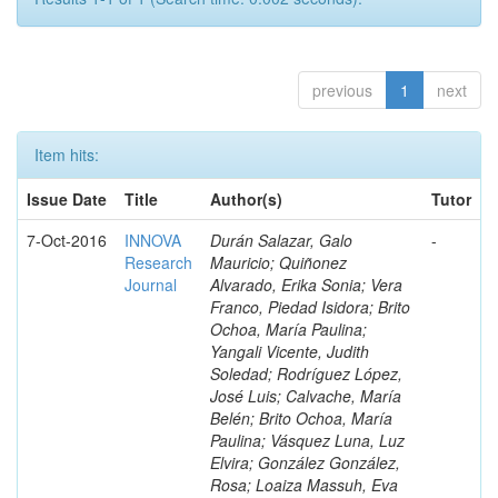
previous
1
next
Item hits:
Issue Date
Title
Author(s)
Tutor
7-Oct-2016
INNOVA
Durán Salazar, Galo
-
Research
Mauricio; Quiñonez
Journal
Alvarado, Erika Sonia; Vera
Franco, Piedad Isidora; Brito
Ochoa, María Paulina;
Yangali Vicente, Judith
Soledad; Rodríguez López,
José Luis; Calvache, María
Belén; Brito Ochoa, María
Paulina; Vásquez Luna, Luz
Elvira; González González,
Rosa; Loaiza Massuh, Eva