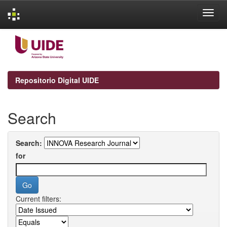
Skip
navigation
Repositorio Digital UIDE
Search
Search:
for
Current filters: