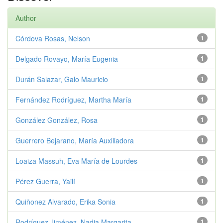
Author
Córdova Rosas, Nelson
1
Delgado Rovayo, María Eugenia
1
Durán Salazar, Galo Mauricio
1
Fernández Rodríguez, Martha María
1
González González, Rosa
1
Guerrero Bejarano, María Auxiliadora
1
Loaiza Massuh, Eva María de Lourdes
1
Pérez Guerra, Yailí
1
Quiñonez Alvarado, Erika Sonia
1
Rodríguez Jiménez, Nadia Margarita
1