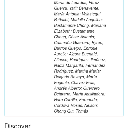
María de Lourdes; Pérez
Guerra, Yailí; Benavente,
María Antonia; Velasteguí
Peñafiel, Mariella Angelina;
Bustamante Chong, Mariana
Elizabeth; Bustamante
Chong, César Antonio;
Caamaño Guerrero, Byron;
Barrios Queipo, Enrique
Aurelio; Algora Buenafé,
Alfonso; Rodríguez Jiménez,
Nadia Margarita; Fernández
Rodríguez, Martha María;
Delgado Rovayo, María
Eugenia; Chávez Eras,
Andrés Alberto; Guerrero
Bejarano, María Auxiliadora;
Haro Carrillo, Fernando;
Córdova Rosas, Nelson;
Chong Qui, Tomás
Discover