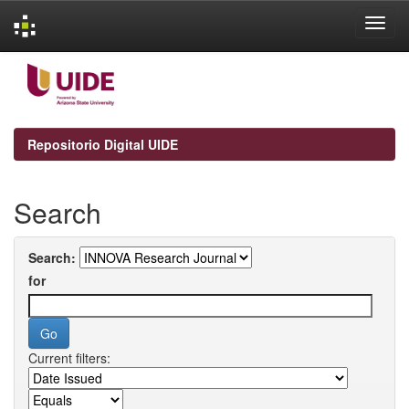
Skip
navigation
Repositorio Digital UIDE
Search
Search:
for
Current filters: