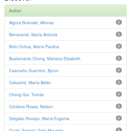
Author
Algora Buenafé, Alfonso
1
Benavente, María Antonia
1
Brito Ochoa, María Paulina
1
Bustamante Chong, Mariana Elizabeth
1
Caamaño Guerrero, Byron
1
Calvache, María Belén
1
Chong Qui, Tomás
1
Córdova Rosas, Nelson
1
Delgado Rovayo, María Eugenia
1
Durán Salazar, Galo Mauricio
1