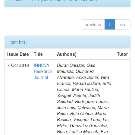
previous
1
next
Item hits:
Issue Date
Title
Author(s)
Tutor
7-Oct-2016
INNOVA
Durán Salazar, Galo
-
Research
Mauricio; Quiñonez
Journal
Alvarado, Erika Sonia; Vera
Franco, Piedad Isidora; Brito
Ochoa, María Paulina;
Yangali Vicente, Judith
Soledad; Rodríguez López,
José Luis; Calvache, María
Belén; Brito Ochoa, María
Paulina; Vásquez Luna, Luz
Elvira; González González,
Rosa; Loaiza Massuh, Eva