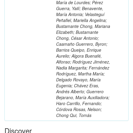
María de Lourdes; Pérez
Guerra, Yailí; Benavente,
María Antonia; Velasteguí
Peñafiel, Mariella Angelina;
Bustamante Chong, Mariana
Elizabeth; Bustamante
Chong, César Antonio;
Caamaño Guerrero, Byron;
Barrios Queipo, Enrique
Aurelio; Algora Buenafé,
Alfonso; Rodríguez Jiménez,
Nadia Margarita; Fernández
Rodríguez, Martha María;
Delgado Rovayo, María
Eugenia; Chávez Eras,
Andrés Alberto; Guerrero
Bejarano, María Auxiliadora;
Haro Carrillo, Fernando;
Córdova Rosas, Nelson;
Chong Qui, Tomás
Discover