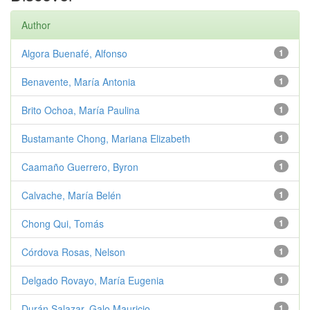
Author
Algora Buenafé, Alfonso
1
Benavente, María Antonia
1
Brito Ochoa, María Paulina
1
Bustamante Chong, Mariana Elizabeth
1
Caamaño Guerrero, Byron
1
Calvache, María Belén
1
Chong Qui, Tomás
1
Córdova Rosas, Nelson
1
Delgado Rovayo, María Eugenia
1
Durán Salazar, Galo Mauricio
1