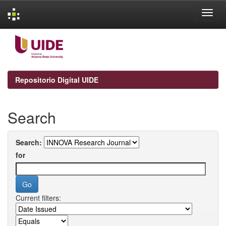
Skip
navigation
Repositorio Digital UIDE
Search
Search:
for
Current filters: