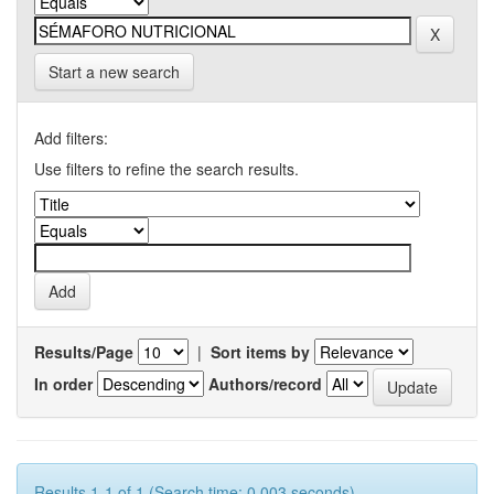
Start a new search
Add filters:
Use filters to refine the search results.
Results/Page
|
Sort items by
In order
Authors/record
Results 1-1 of 1 (Search time: 0.003 seconds).