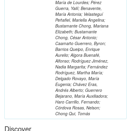
María de Lourdes; Pérez
Guerra, Yailí; Benavente,
María Antonia; Velasteguí
Peñafiel, Mariella Angelina;
Bustamante Chong, Mariana
Elizabeth; Bustamante
Chong, César Antonio;
Caamaño Guerrero, Byron;
Barrios Queipo, Enrique
Aurelio; Algora Buenafé,
Alfonso; Rodríguez Jiménez,
Nadia Margarita; Fernández
Rodríguez, Martha María;
Delgado Rovayo, María
Eugenia; Chávez Eras,
Andrés Alberto; Guerrero
Bejarano, María Auxiliadora;
Haro Carrillo, Fernando;
Córdova Rosas, Nelson;
Chong Qui, Tomás
Discover