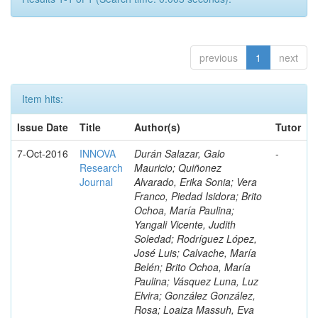
previous
1
next
Item hits:
Issue Date
Title
Author(s)
Tutor
7-Oct-2016
INNOVA
Durán Salazar, Galo
-
Research
Mauricio; Quiñonez
Journal
Alvarado, Erika Sonia; Vera
Franco, Piedad Isidora; Brito
Ochoa, María Paulina;
Yangali Vicente, Judith
Soledad; Rodríguez López,
José Luis; Calvache, María
Belén; Brito Ochoa, María
Paulina; Vásquez Luna, Luz
Elvira; González González,
Rosa; Loaiza Massuh, Eva