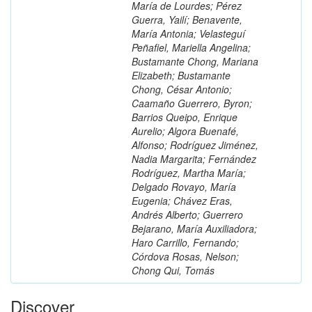
María de Lourdes; Pérez
Guerra, Yailí; Benavente,
María Antonia; Velasteguí
Peñafiel, Mariella Angelina;
Bustamante Chong, Mariana
Elizabeth; Bustamante
Chong, César Antonio;
Caamaño Guerrero, Byron;
Barrios Queipo, Enrique
Aurelio; Algora Buenafé,
Alfonso; Rodríguez Jiménez,
Nadia Margarita; Fernández
Rodríguez, Martha María;
Delgado Rovayo, María
Eugenia; Chávez Eras,
Andrés Alberto; Guerrero
Bejarano, María Auxiliadora;
Haro Carrillo, Fernando;
Córdova Rosas, Nelson;
Chong Qui, Tomás
Discover