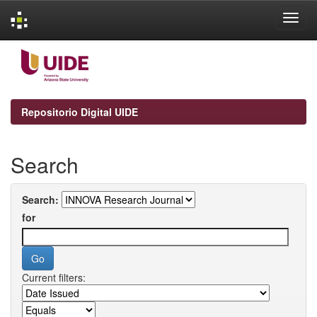
Skip
navigation
Repositorio Digital UIDE
Search
Search:
for
Current filters: