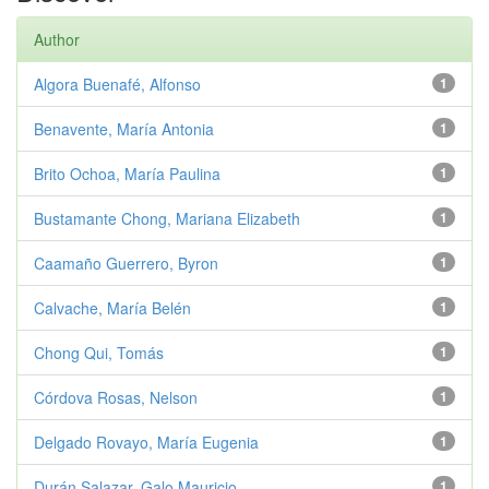
Author
Algora Buenafé, Alfonso
1
Benavente, María Antonia
1
Brito Ochoa, María Paulina
1
Bustamante Chong, Mariana Elizabeth
1
Caamaño Guerrero, Byron
1
Calvache, María Belén
1
Chong Qui, Tomás
1
Córdova Rosas, Nelson
1
Delgado Rovayo, María Eugenia
1
Durán Salazar, Galo Mauricio
1