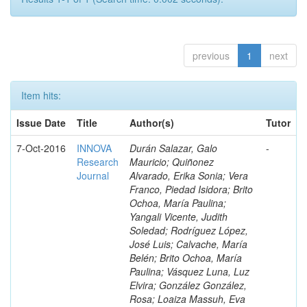
previous
1
next
Item hits:
Issue Date
Title
Author(s)
Tutor
7-Oct-2016
INNOVA
Durán Salazar, Galo
-
Research
Mauricio; Quiñonez
Journal
Alvarado, Erika Sonia; Vera
Franco, Piedad Isidora; Brito
Ochoa, María Paulina;
Yangali Vicente, Judith
Soledad; Rodríguez López,
José Luis; Calvache, María
Belén; Brito Ochoa, María
Paulina; Vásquez Luna, Luz
Elvira; González González,
Rosa; Loaiza Massuh, Eva