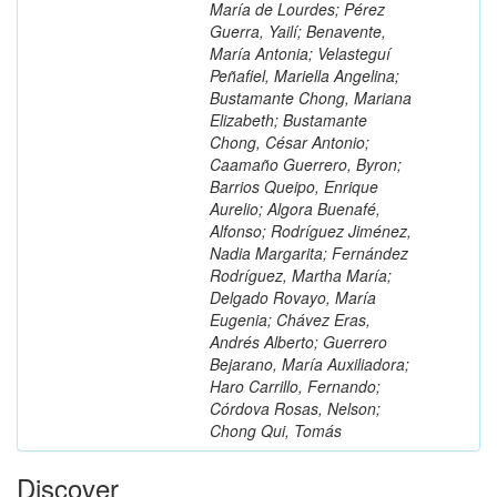
María de Lourdes; Pérez
Guerra, Yailí; Benavente,
María Antonia; Velasteguí
Peñafiel, Mariella Angelina;
Bustamante Chong, Mariana
Elizabeth; Bustamante
Chong, César Antonio;
Caamaño Guerrero, Byron;
Barrios Queipo, Enrique
Aurelio; Algora Buenafé,
Alfonso; Rodríguez Jiménez,
Nadia Margarita; Fernández
Rodríguez, Martha María;
Delgado Rovayo, María
Eugenia; Chávez Eras,
Andrés Alberto; Guerrero
Bejarano, María Auxiliadora;
Haro Carrillo, Fernando;
Córdova Rosas, Nelson;
Chong Qui, Tomás
Discover