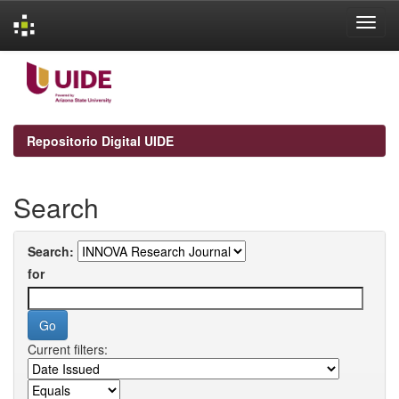
Skip
navigation
Repositorio Digital UIDE
Search
Search:
for
Current filters: