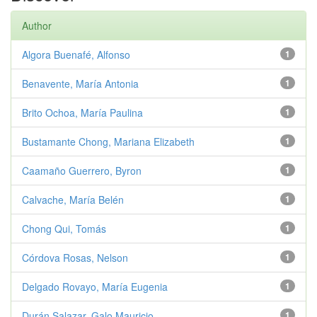
Author
Algora Buenafé, Alfonso
1
Benavente, María Antonia
1
Brito Ochoa, María Paulina
1
Bustamante Chong, Mariana Elizabeth
1
Caamaño Guerrero, Byron
1
Calvache, María Belén
1
Chong Qui, Tomás
1
Córdova Rosas, Nelson
1
Delgado Rovayo, María Eugenia
1
Durán Salazar, Galo Mauricio
1