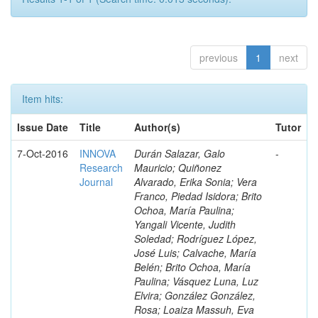
previous
1
next
Item hits:
Issue Date
Title
Author(s)
Tutor
7-Oct-2016
INNOVA
Durán Salazar, Galo
-
Research
Mauricio; Quiñonez
Journal
Alvarado, Erika Sonia; Vera
Franco, Piedad Isidora; Brito
Ochoa, María Paulina;
Yangali Vicente, Judith
Soledad; Rodríguez López,
José Luis; Calvache, María
Belén; Brito Ochoa, María
Paulina; Vásquez Luna, Luz
Elvira; González González,
Rosa; Loaiza Massuh, Eva