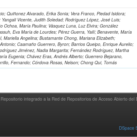
io; Quiñonez Alvarado, Erika Sonia; Vera Franco, Piedad Isidora;
; Yangali Vicente, Judith Soledad; Rodríguez López, José Luis;
to Ochoa, María Paulina; Vásquez Luna, Luz Elvira; González
ssuh, Eva María de Lourdes; Pérez Guerra, Yailí; Benavente, María
el, Mariella Angelina; Bustamante Chong, Mariana Elizabeth;
ntonio; Caamaño Guerrero, Byron; Barrios Queipo, Enrique Aurelio;
Rodríguez Jiménez, Nadia Margarita; Fernández Rodríguez, Martha
ría Eugenia; Chávez Eras, Andrés Alberto; Guerrero Bejarano,
arrillo, Fernando; Córdova Rosas, Nelson; Chong Qui, Tomás
Repositorio integrado a la Red de Repositorios de Acceso Abierto de
DSpace S