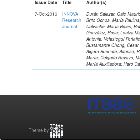
Issue Date
Title
Author(s)
7-Oct-2016
INNOVA
Durán Salazar, Galo Mauric
Research
Brito Ochoa, María Paulina
Journal
Calvache, María Belén; Bri
González, Rosa; Loaiza Ma
Antonia; Velasteguí Peñafi
Bustamante Chong, César A
Algora Buenafé, Alfonso; 
María; Delgado Rovayo, Ma
María Auxiliadora; Haro C
Theme by