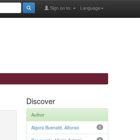
Sign on to:
Language
Discover
Author
Algora Buenafé, Alfonso
1