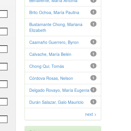
Benavente, María Antonia
1
Brito Ochoa, María Paulina
1
Bustamante Chong, Mariana
1
Elizabeth
Caamaño Guerrero, Byron
1
Calvache, María Belén
1
Chong Qui, Tomás
1
Córdova Rosas, Nelson
1
Delgado Rovayo, María Eugenia
1
Durán Salazar, Galo Mauricio
1
next >