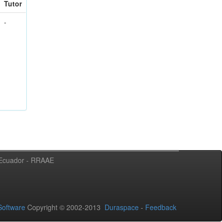
Tutor
-
l Ecuador - RRAAE
oftware
Copyright © 2002-2013
Duraspace
-
Feedback