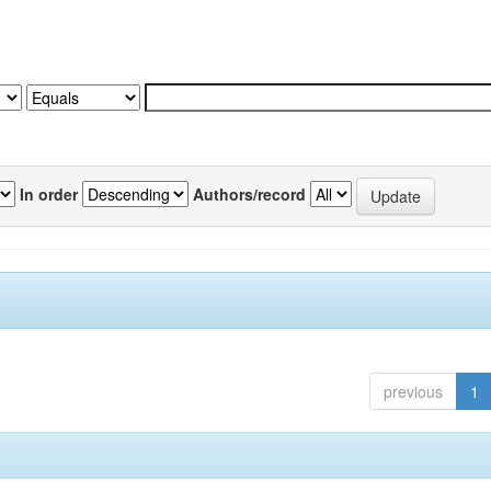
In order
Authors/record
previous
1