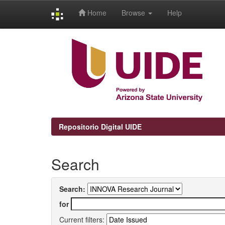
Home
Browse
Help
Skip
navigation
Repositorio Digital UIDE
Search
Search:
for
Current filters: