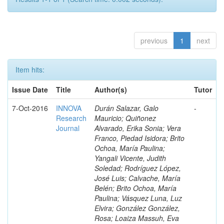
previous
1
next
Item hits:
Issue Date
Title
Author(s)
Tutor
7-Oct-2016
INNOVA
Durán Salazar, Galo
-
Research
Mauricio; Quiñonez
Journal
Alvarado, Erika Sonia; Vera
Franco, Piedad Isidora; Brito
Ochoa, María Paulina;
Yangali Vicente, Judith
Soledad; Rodríguez López,
José Luis; Calvache, María
Belén; Brito Ochoa, María
Paulina; Vásquez Luna, Luz
Elvira; González González,
Rosa; Loaiza Massuh, Eva