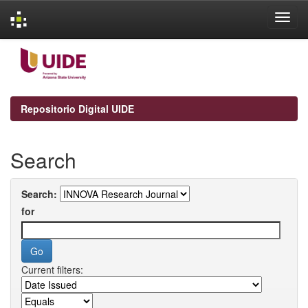
Skip
navigation
Repositorio Digital UIDE
Search
Search:
for
Current filters: