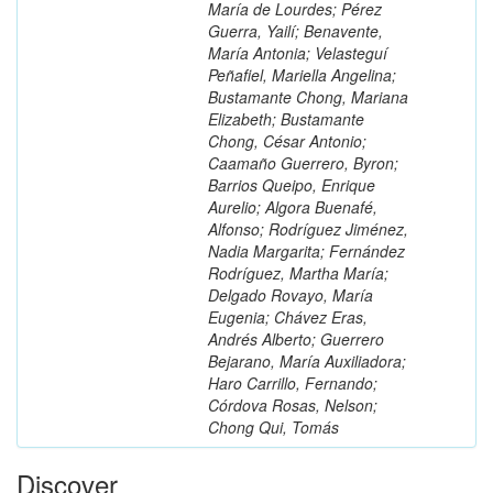
María de Lourdes; Pérez
Guerra, Yailí; Benavente,
María Antonia; Velasteguí
Peñafiel, Mariella Angelina;
Bustamante Chong, Mariana
Elizabeth; Bustamante
Chong, César Antonio;
Caamaño Guerrero, Byron;
Barrios Queipo, Enrique
Aurelio; Algora Buenafé,
Alfonso; Rodríguez Jiménez,
Nadia Margarita; Fernández
Rodríguez, Martha María;
Delgado Rovayo, María
Eugenia; Chávez Eras,
Andrés Alberto; Guerrero
Bejarano, María Auxiliadora;
Haro Carrillo, Fernando;
Córdova Rosas, Nelson;
Chong Qui, Tomás
Discover