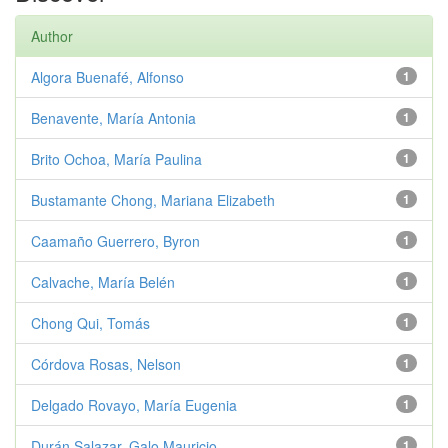
Author
Algora Buenafé, Alfonso
1
Benavente, María Antonia
1
Brito Ochoa, María Paulina
1
Bustamante Chong, Mariana Elizabeth
1
Caamaño Guerrero, Byron
1
Calvache, María Belén
1
Chong Qui, Tomás
1
Córdova Rosas, Nelson
1
Delgado Rovayo, María Eugenia
1
Durán Salazar, Galo Mauricio
1