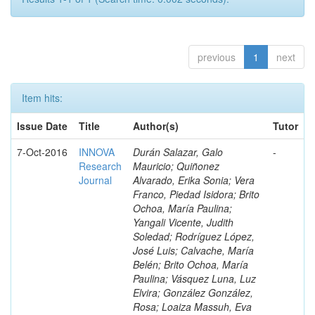
previous
1
next
Item hits:
Issue Date
Title
Author(s)
Tutor
7-Oct-2016
INNOVA
Durán Salazar, Galo
-
Research
Mauricio; Quiñonez
Journal
Alvarado, Erika Sonia; Vera
Franco, Piedad Isidora; Brito
Ochoa, María Paulina;
Yangali Vicente, Judith
Soledad; Rodríguez López,
José Luis; Calvache, María
Belén; Brito Ochoa, María
Paulina; Vásquez Luna, Luz
Elvira; González González,
Rosa; Loaiza Massuh, Eva