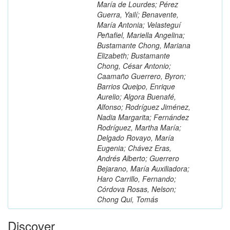
María de Lourdes; Pérez
Guerra, Yailí; Benavente,
María Antonia; Velasteguí
Peñafiel, Mariella Angelina;
Bustamante Chong, Mariana
Elizabeth; Bustamante
Chong, César Antonio;
Caamaño Guerrero, Byron;
Barrios Queipo, Enrique
Aurelio; Algora Buenafé,
Alfonso; Rodríguez Jiménez,
Nadia Margarita; Fernández
Rodríguez, Martha María;
Delgado Rovayo, María
Eugenia; Chávez Eras,
Andrés Alberto; Guerrero
Bejarano, María Auxiliadora;
Haro Carrillo, Fernando;
Córdova Rosas, Nelson;
Chong Qui, Tomás
Discover