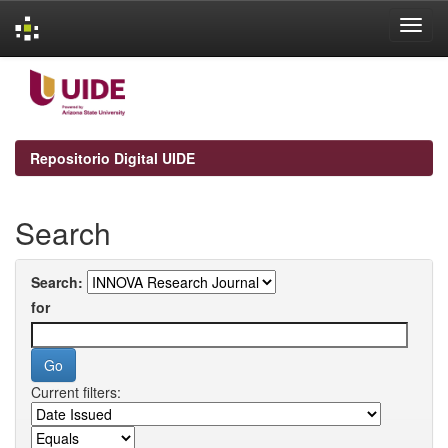
Skip
navigation
Repositorio Digital UIDE
Search
Search:
for
Current filters: