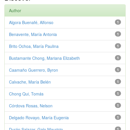
Author
Algora Buenafé, Alfonso
1
Benavente, María Antonia
1
Brito Ochoa, María Paulina
1
Bustamante Chong, Mariana Elizabeth
1
Caamaño Guerrero, Byron
1
Calvache, María Belén
1
Chong Qui, Tomás
1
Córdova Rosas, Nelson
1
Delgado Rovayo, María Eugenia
1
Durán Salazar, Galo Mauricio
1