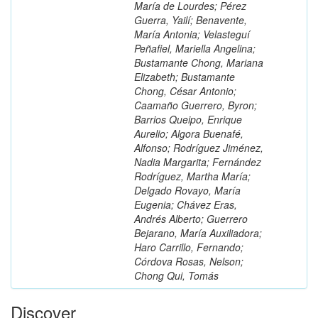
María de Lourdes; Pérez
Guerra, Yailí; Benavente,
María Antonia; Velasteguí
Peñafiel, Mariella Angelina;
Bustamante Chong, Mariana
Elizabeth; Bustamante
Chong, César Antonio;
Caamaño Guerrero, Byron;
Barrios Queipo, Enrique
Aurelio; Algora Buenafé,
Alfonso; Rodríguez Jiménez,
Nadia Margarita; Fernández
Rodríguez, Martha María;
Delgado Rovayo, María
Eugenia; Chávez Eras,
Andrés Alberto; Guerrero
Bejarano, María Auxiliadora;
Haro Carrillo, Fernando;
Córdova Rosas, Nelson;
Chong Qui, Tomás
Discover