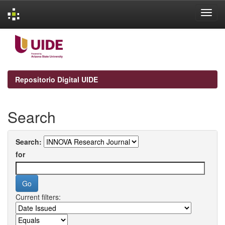
Skip
navigation
Repositorio Digital UIDE
Search
Search:
for
Current filters: