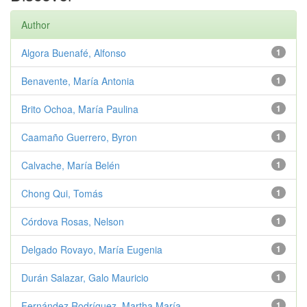
Author
Algora Buenafé, Alfonso
1
Benavente, María Antonia
1
Brito Ochoa, María Paulina
1
Caamaño Guerrero, Byron
1
Calvache, María Belén
1
Chong Qui, Tomás
1
Córdova Rosas, Nelson
1
Delgado Rovayo, María Eugenia
1
Durán Salazar, Galo Mauricio
1
Fernández Rodríguez, Martha María
1