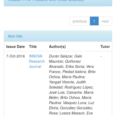
previous
1
next
Item hits:
Issue Date
Title
Author(s)
Tutor
7-Oct-2016
INNOVA
Durán Salazar, Galo
-
Research
Mauricio; Quiñonez
Journal
Alvarado, Erika Sonia; Vera
Franco, Piedad Isidora; Brito
Ochoa, María Paulina;
Yangali Vicente, Judith
Soledad; Rodríguez López,
José Luis; Calvache, María
Belén; Brito Ochoa, María
Paulina; Vásquez Luna, Luz
Elvira; González González,
Rosa; Loaiza Massuh, Eva