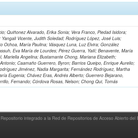
io; Quiñonez Alvarado, Erika Sonia; Vera Franco, Piedad Isidora;
; Yangali Vicente, Judith Soledad; Rodríguez López, José Luis;
to Ochoa, María Paulina; Vásquez Luna, Luz Elvira; González
ssuh, Eva María de Lourdes; Pérez Guerra, Yailí; Benavente, María
el, Mariella Angelina; Bustamante Chong, Mariana Elizabeth;
ntonio; Caamaño Guerrero, Byron; Barrios Queipo, Enrique Aurelio;
Rodríguez Jiménez, Nadia Margarita; Fernández Rodríguez, Martha
ría Eugenia; Chávez Eras, Andrés Alberto; Guerrero Bejarano,
arrillo, Fernando; Córdova Rosas, Nelson; Chong Qui, Tomás
Repositorio integrado a la Red de Repositorios de Acceso Abierto de