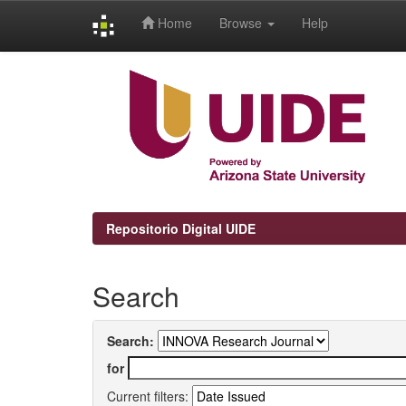
Home
Browse
Help
Skip
navigation
Repositorio Digital UIDE
Search
Search:
for
Current filters: