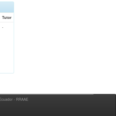
Tutor
-
l Ecuador - RRAAE