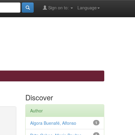
Sign on to:
Language
Discover
Author
Algora Buenafé, Alfonso
1