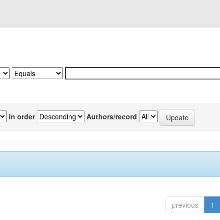
In order
Authors/record
previous
1