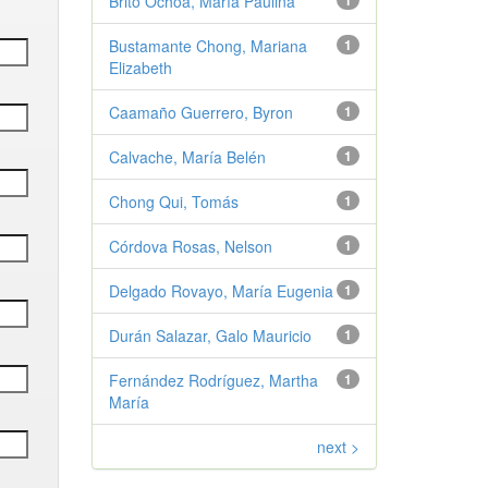
Brito Ochoa, María Paulina
1
Bustamante Chong, Mariana
1
Elizabeth
Caamaño Guerrero, Byron
1
Calvache, María Belén
1
Chong Qui, Tomás
1
Córdova Rosas, Nelson
1
Delgado Rovayo, María Eugenia
1
Durán Salazar, Galo Mauricio
1
Fernández Rodríguez, Martha
1
María
next >