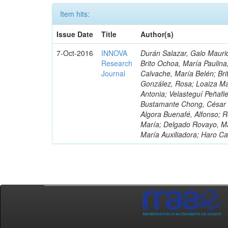
Item hits:
Issue Date
Title
Author(s)
7-Oct-2016
INNOVA
Durán Salazar, Galo Mauric
Research
Brito Ochoa, María Paulina
Journal
Calvache, María Belén; Bri
González, Rosa; Loaiza Ma
Antonia; Velasteguí Peñafi
Bustamante Chong, César A
Algora Buenafé, Alfonso; 
María; Delgado Rovayo, Ma
María Auxiliadora; Haro C