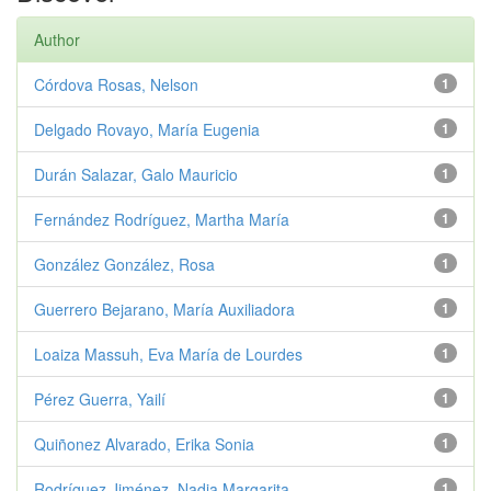
Author
Córdova Rosas, Nelson
1
Delgado Rovayo, María Eugenia
1
Durán Salazar, Galo Mauricio
1
Fernández Rodríguez, Martha María
1
González González, Rosa
1
Guerrero Bejarano, María Auxiliadora
1
Loaiza Massuh, Eva María de Lourdes
1
Pérez Guerra, Yailí
1
Quiñonez Alvarado, Erika Sonia
1
Rodríguez Jiménez, Nadia Margarita
1