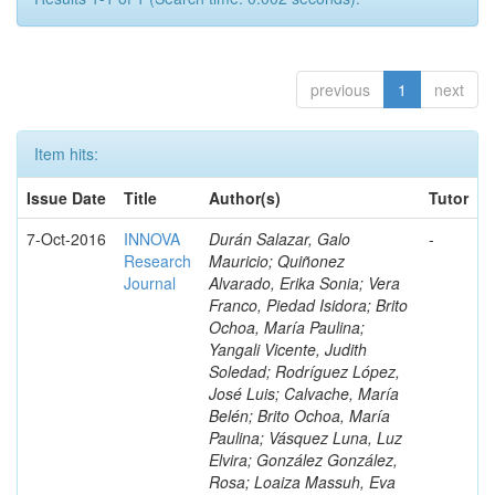
previous
1
next
Item hits:
Issue Date
Title
Author(s)
Tutor
7-Oct-2016
INNOVA
Durán Salazar, Galo
-
Research
Mauricio; Quiñonez
Journal
Alvarado, Erika Sonia; Vera
Franco, Piedad Isidora; Brito
Ochoa, María Paulina;
Yangali Vicente, Judith
Soledad; Rodríguez López,
José Luis; Calvache, María
Belén; Brito Ochoa, María
Paulina; Vásquez Luna, Luz
Elvira; González González,
Rosa; Loaiza Massuh, Eva