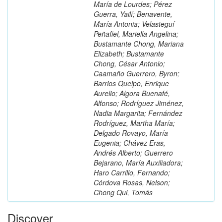
María de Lourdes; Pérez
Guerra, Yailí; Benavente,
María Antonia; Velasteguí
Peñafiel, Mariella Angelina;
Bustamante Chong, Mariana
Elizabeth; Bustamante
Chong, César Antonio;
Caamaño Guerrero, Byron;
Barrios Queipo, Enrique
Aurelio; Algora Buenafé,
Alfonso; Rodríguez Jiménez,
Nadia Margarita; Fernández
Rodríguez, Martha María;
Delgado Rovayo, María
Eugenia; Chávez Eras,
Andrés Alberto; Guerrero
Bejarano, María Auxiliadora;
Haro Carrillo, Fernando;
Córdova Rosas, Nelson;
Chong Qui, Tomás
Discover