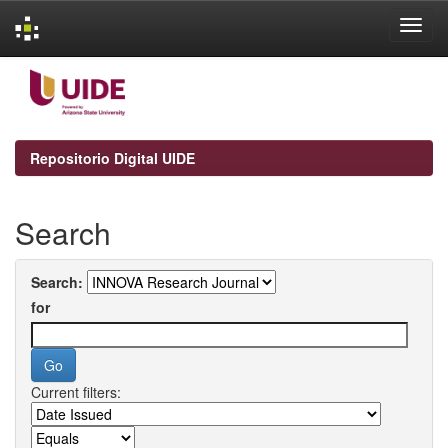
Skip
navigation
Repositorio Digital UIDE
Search
Search:
for
Current filters: