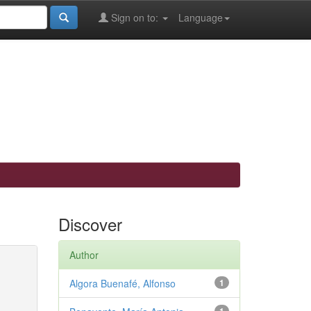
Sign on to:
Language
Discover
Author
Algora Buenafé, Alfonso
1