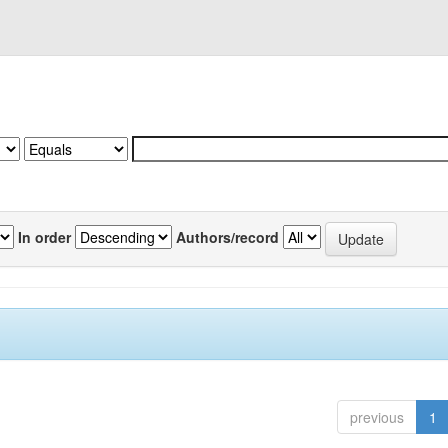
In order
Authors/record
previous
1