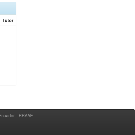
Tutor
-
l Ecuador - RRAAE