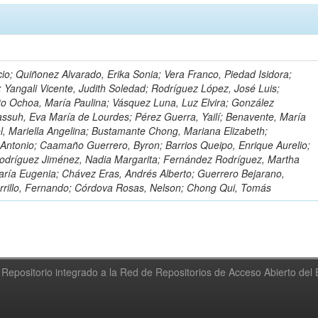
io; Quiñonez Alvarado, Erika Sonia; Vera Franco, Piedad Isidora;
; Yangali Vicente, Judith Soledad; Rodríguez López, José Luis;
to Ochoa, María Paulina; Vásquez Luna, Luz Elvira; González
ssuh, Eva María de Lourdes; Pérez Guerra, Yailí; Benavente, María
el, Mariella Angelina; Bustamante Chong, Mariana Elizabeth;
ntonio; Caamaño Guerrero, Byron; Barrios Queipo, Enrique Aurelio;
Rodríguez Jiménez, Nadia Margarita; Fernández Rodríguez, Martha
ría Eugenia; Chávez Eras, Andrés Alberto; Guerrero Bejarano,
arrillo, Fernando; Córdova Rosas, Nelson; Chong Qui, Tomás
Repositorio integrado a la Red de Repositorios de Acceso Abierto de