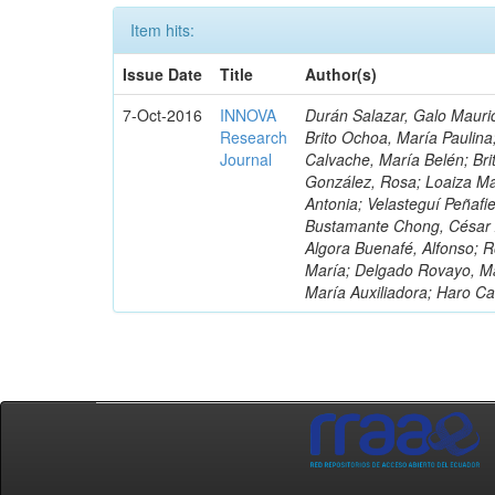
Item hits:
Issue Date
Title
Author(s)
7-Oct-2016
INNOVA
Durán Salazar, Galo Mauric
Research
Brito Ochoa, María Paulina
Journal
Calvache, María Belén; Bri
González, Rosa; Loaiza Ma
Antonia; Velasteguí Peñafi
Bustamante Chong, César A
Algora Buenafé, Alfonso; 
María; Delgado Rovayo, Ma
María Auxiliadora; Haro C