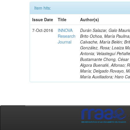
Item hits:
Issue Date
Title
Author(s)
7-Oct-2016
INNOVA
Durán Salazar, Galo Mauric
Research
Brito Ochoa, María Paulina
Journal
Calvache, María Belén; Bri
González, Rosa; Loaiza Ma
Antonia; Velasteguí Peñafi
Bustamante Chong, César A
Algora Buenafé, Alfonso; 
María; Delgado Rovayo, Ma
María Auxiliadora; Haro C