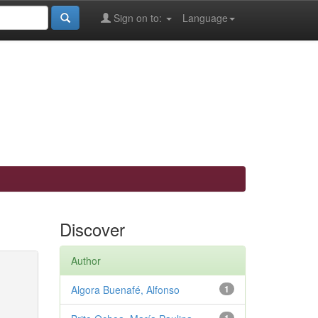
Sign on to:
Language
Discover
Author
Algora Buenafé, Alfonso
1