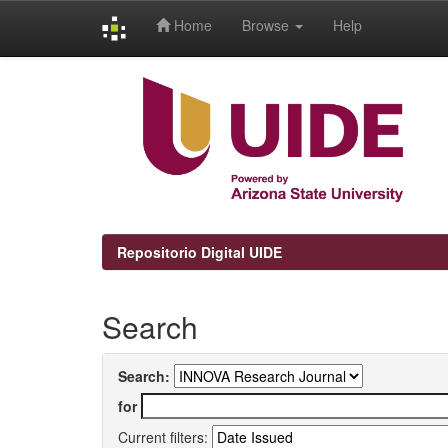
Home
Browse
Help
Skip
navigation
Repositorio Digital UIDE
Search
Search:
for
Current filters: