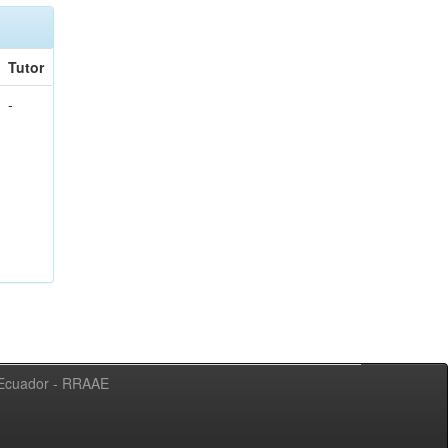
Tutor
-
l Ecuador - RRAAE