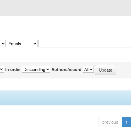
In order
Authors/record
previous
1