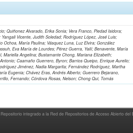
io; Quiñonez Alvarado, Erika Sonia; Vera Franco, Piedad Isidora;
; Yangali Vicente, Judith Soledad; Rodríguez López, José Luis;
to Ochoa, María Paulina; Vásquez Luna, Luz Elvira; González
ssuh, Eva María de Lourdes; Pérez Guerra, Yailí; Benavente, María
el, Mariella Angelina; Bustamante Chong, Mariana Elizabeth;
ntonio; Caamaño Guerrero, Byron; Barrios Queipo, Enrique Aurelio;
Rodríguez Jiménez, Nadia Margarita; Fernández Rodríguez, Martha
ría Eugenia; Chávez Eras, Andrés Alberto; Guerrero Bejarano,
arrillo, Fernando; Córdova Rosas, Nelson; Chong Qui, Tomás
Repositorio integrado a la Red de Repositorios de Acceso Abierto de