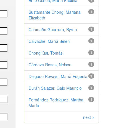
Brito Ochoa, María Paulina
1
Bustamante Chong, Mariana
1
Elizabeth
Caamaño Guerrero, Byron
1
Calvache, María Belén
1
Chong Qui, Tomás
1
Córdova Rosas, Nelson
1
Delgado Rovayo, María Eugenia
1
Durán Salazar, Galo Mauricio
1
Fernández Rodríguez, Martha
1
María
next >