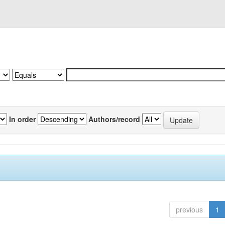
In order
Authors/record
previous
1