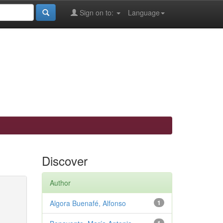
Sign on to:
Language
Discover
Author
Algora Buenafé, Alfonso
1