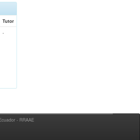
Tutor
-
l Ecuador - RRAAE