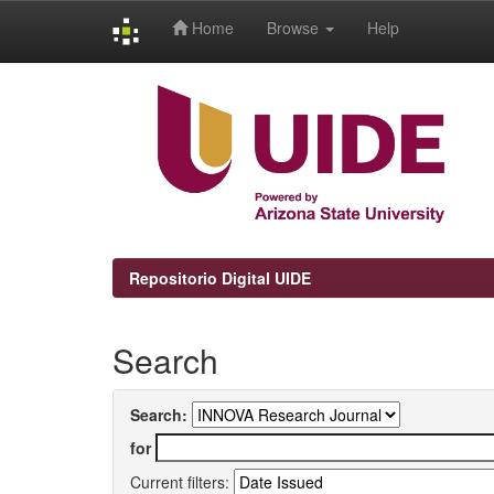
Home
Browse
Help
Skip
navigation
Repositorio Digital UIDE
Search
Search:
for
Current filters: