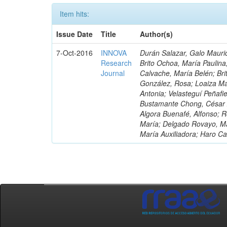
Item hits:
Issue Date
Title
Author(s)
7-Oct-2016
INNOVA
Durán Salazar, Galo Mauric
Research
Brito Ochoa, María Paulina
Journal
Calvache, María Belén; Bri
González, Rosa; Loaiza Ma
Antonia; Velasteguí Peñafi
Bustamante Chong, César A
Algora Buenafé, Alfonso; 
María; Delgado Rovayo, Ma
María Auxiliadora; Haro C