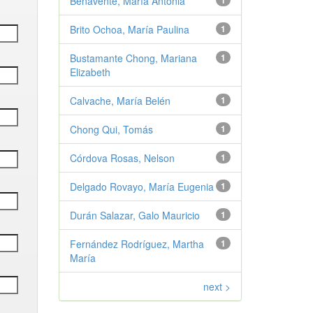
Benavente, María Antonia
1
Brito Ochoa, María Paulina
1
Bustamante Chong, Mariana
1
Elizabeth
Calvache, María Belén
1
Chong Qui, Tomás
1
Córdova Rosas, Nelson
1
Delgado Rovayo, María Eugenia
1
Durán Salazar, Galo Mauricio
1
Fernández Rodríguez, Martha
1
María
next >