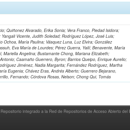
io; Quiñonez Alvarado, Erika Sonia; Vera Franco, Piedad Isidora;
; Yangali Vicente, Judith Soledad; Rodríguez López, José Luis;
to Ochoa, María Paulina; Vásquez Luna, Luz Elvira; González
ssuh, Eva María de Lourdes; Pérez Guerra, Yailí; Benavente, María
el, Mariella Angelina; Bustamante Chong, Mariana Elizabeth;
ntonio; Caamaño Guerrero, Byron; Barrios Queipo, Enrique Aurelio;
Rodríguez Jiménez, Nadia Margarita; Fernández Rodríguez, Martha
ría Eugenia; Chávez Eras, Andrés Alberto; Guerrero Bejarano,
arrillo, Fernando; Córdova Rosas, Nelson; Chong Qui, Tomás
Repositorio integrado a la Red de Repositorios de Acceso Abierto de