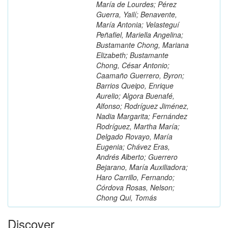
María de Lourdes; Pérez
Guerra, Yailí; Benavente,
María Antonia; Velasteguí
Peñafiel, Mariella Angelina;
Bustamante Chong, Mariana
Elizabeth; Bustamante
Chong, César Antonio;
Caamaño Guerrero, Byron;
Barrios Queipo, Enrique
Aurelio; Algora Buenafé,
Alfonso; Rodríguez Jiménez,
Nadia Margarita; Fernández
Rodríguez, Martha María;
Delgado Rovayo, María
Eugenia; Chávez Eras,
Andrés Alberto; Guerrero
Bejarano, María Auxiliadora;
Haro Carrillo, Fernando;
Córdova Rosas, Nelson;
Chong Qui, Tomás
Discover