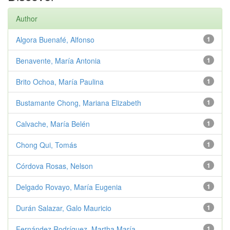
Author
Algora Buenafé, Alfonso
1
Benavente, María Antonia
1
Brito Ochoa, María Paulina
1
Bustamante Chong, Mariana Elizabeth
1
Calvache, María Belén
1
Chong Qui, Tomás
1
Córdova Rosas, Nelson
1
Delgado Rovayo, María Eugenia
1
Durán Salazar, Galo Mauricio
1
Fernández Rodríguez, Martha María
1