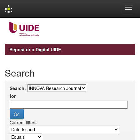
Skip
navigation
Repositorio Digital UIDE
Search
Search:
for
Current filters: