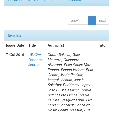
previous
1
next
Item hits:
Issue Date
Title
Author(s)
Tutor
7-Oct-2016
INNOVA
Durán Salazar, Galo
-
Research
Mauricio; Quiñonez
Journal
Alvarado, Erika Sonia; Vera
Franco, Piedad Isidora; Brito
Ochoa, María Paulina;
Yangali Vicente, Judith
Soledad; Rodríguez López,
José Luis; Calvache, María
Belén; Brito Ochoa, María
Paulina; Vásquez Luna, Luz
Elvira; González González,
Rosa; Loaiza Massuh, Eva