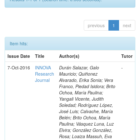
previous
1
next
Item hits:
Issue Date
Title
Author(s)
Tutor
7-Oct-2016
INNOVA
Durán Salazar, Galo
-
Research
Mauricio; Quiñonez
Journal
Alvarado, Erika Sonia; Vera
Franco, Piedad Isidora; Brito
Ochoa, María Paulina;
Yangali Vicente, Judith
Soledad; Rodríguez López,
José Luis; Calvache, María
Belén; Brito Ochoa, María
Paulina; Vásquez Luna, Luz
Elvira; González González,
Rosa; Loaiza Massuh, Eva