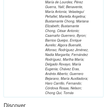
María de Lourdes; Pérez
Guerra, Yailí; Benavente,
María Antonia; Velasteguí
Peñafiel, Mariella Angelina;
Bustamante Chong, Mariana
Elizabeth; Bustamante
Chong, César Antonio;
Caamaño Guerrero, Byron;
Barrios Queipo, Enrique
Aurelio; Algora Buenafé,
Alfonso; Rodríguez Jiménez,
Nadia Margarita; Fernández
Rodríguez, Martha María;
Delgado Rovayo, María
Eugenia; Chávez Eras,
Andrés Alberto; Guerrero
Bejarano, María Auxiliadora;
Haro Carrillo, Fernando;
Córdova Rosas, Nelson;
Chong Qui, Tomás
Discover