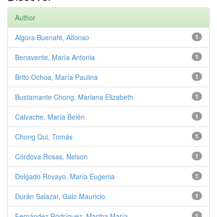
Author
Algora Buenafé, Alfonso
1
Benavente, María Antonia
1
Brito Ochoa, María Paulina
1
Bustamante Chong, Mariana Elizabeth
1
Calvache, María Belén
1
Chong Qui, Tomás
1
Córdova Rosas, Nelson
1
Delgado Rovayo, María Eugenia
1
Durán Salazar, Galo Mauricio
1
Fernández Rodríguez, Martha María
1