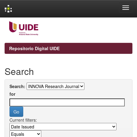
Skip
navigation
Repositorio Digital UIDE
Search
Search:
for
Current filters: