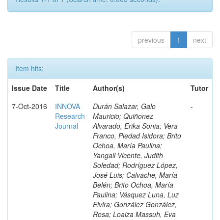
previous
1
next
Item hits:
Issue Date
Title
Author(s)
Tutor
7-Oct-2016
INNOVA
Durán Salazar, Galo
-
Research
Mauricio; Quiñonez
Journal
Alvarado, Erika Sonia; Vera
Franco, Piedad Isidora; Brito
Ochoa, María Paulina;
Yangali Vicente, Judith
Soledad; Rodríguez López,
José Luis; Calvache, María
Belén; Brito Ochoa, María
Paulina; Vásquez Luna, Luz
Elvira; González González,
Rosa; Loaiza Massuh, Eva