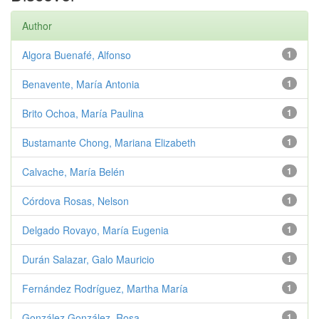
Author
Algora Buenafé, Alfonso
1
Benavente, María Antonia
1
Brito Ochoa, María Paulina
1
Bustamante Chong, Mariana Elizabeth
1
Calvache, María Belén
1
Córdova Rosas, Nelson
1
Delgado Rovayo, María Eugenia
1
Durán Salazar, Galo Mauricio
1
Fernández Rodríguez, Martha María
1
González González, Rosa
1