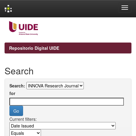
Skip
navigation
Repositorio Digital UIDE
Search
Search:
for
Current filters: