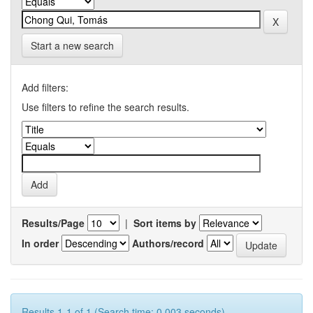
Start a new search
Add filters:
Use filters to refine the search results.
Results/Page
|
Sort items by
In order
Authors/record
Results 1-1 of 1 (Search time: 0.003 seconds).