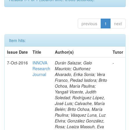
previous
1
next
Item hits:
Issue Date
Title
Author(s)
Tutor
7-Oct-2016
INNOVA
Durán Salazar, Galo
-
Research
Mauricio; Quiñonez
Journal
Alvarado, Erika Sonia; Vera
Franco, Piedad Isidora; Brito
Ochoa, María Paulina;
Yangali Vicente, Judith
Soledad; Rodríguez López,
José Luis; Calvache, María
Belén; Brito Ochoa, María
Paulina; Vásquez Luna, Luz
Elvira; González González,
Rosa; Loaiza Massuh, Eva