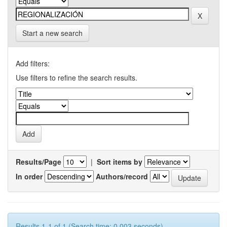
Start a new search
Add filters:
Use filters to refine the search results.
Results/Page
|
Sort items by
In order
Authors/record
Results 1-1 of 1 (Search time: 0.003 seconds).