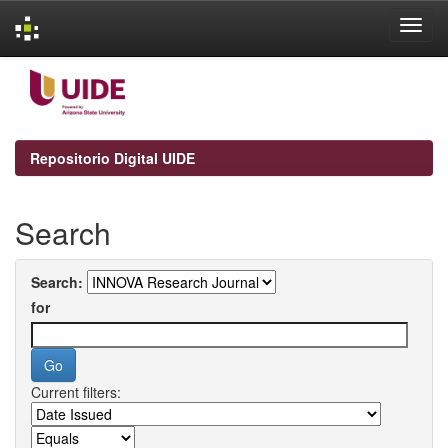
Skip
navigation
Repositorio Digital UIDE
Search
Search:
for
Current filters: