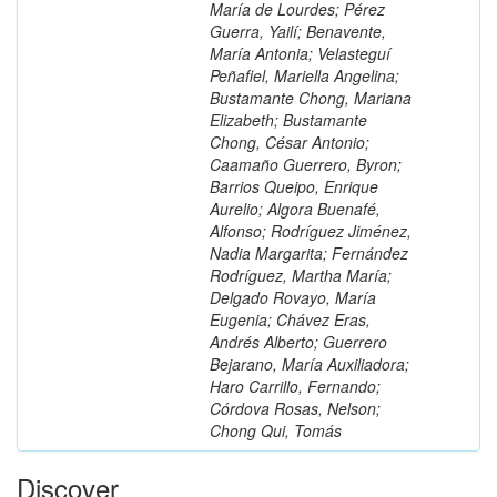
María de Lourdes; Pérez
Guerra, Yailí; Benavente,
María Antonia; Velasteguí
Peñafiel, Mariella Angelina;
Bustamante Chong, Mariana
Elizabeth; Bustamante
Chong, César Antonio;
Caamaño Guerrero, Byron;
Barrios Queipo, Enrique
Aurelio; Algora Buenafé,
Alfonso; Rodríguez Jiménez,
Nadia Margarita; Fernández
Rodríguez, Martha María;
Delgado Rovayo, María
Eugenia; Chávez Eras,
Andrés Alberto; Guerrero
Bejarano, María Auxiliadora;
Haro Carrillo, Fernando;
Córdova Rosas, Nelson;
Chong Qui, Tomás
Discover