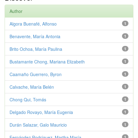
Author
Algora Buenafé, Alfonso
1
Benavente, María Antonia
1
Brito Ochoa, María Paulina
1
Bustamante Chong, Mariana Elizabeth
1
Caamaño Guerrero, Byron
1
Calvache, María Belén
1
Chong Qui, Tomás
1
Delgado Rovayo, María Eugenia
1
Durán Salazar, Galo Mauricio
1
Fernández Rodríguez, Martha María
1