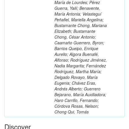
María de Lourdes; Pérez
Guerra, Yailí; Benavente,
María Antonia; Velasteguí
Peñafiel, Mariella Angelina;
Bustamante Chong, Mariana
Elizabeth; Bustamante
Chong, César Antonio;
Caamaño Guerrero, Byron;
Barrios Queipo, Enrique
Aurelio; Algora Buenafé,
Alfonso; Rodríguez Jiménez,
Nadia Margarita; Fernández
Rodríguez, Martha María;
Delgado Rovayo, María
Eugenia; Chávez Eras,
Andrés Alberto; Guerrero
Bejarano, María Auxiliadora;
Haro Carrillo, Fernando;
Córdova Rosas, Nelson;
Chong Qui, Tomás
Discover