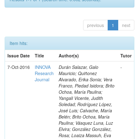
previous
1
next
Item hits:
Issue Date
Title
Author(s)
Tutor
7-Oct-2016
INNOVA
Durán Salazar, Galo
-
Research
Mauricio; Quiñonez
Journal
Alvarado, Erika Sonia; Vera
Franco, Piedad Isidora; Brito
Ochoa, María Paulina;
Yangali Vicente, Judith
Soledad; Rodríguez López,
José Luis; Calvache, María
Belén; Brito Ochoa, María
Paulina; Vásquez Luna, Luz
Elvira; González González,
Rosa; Loaiza Massuh, Eva