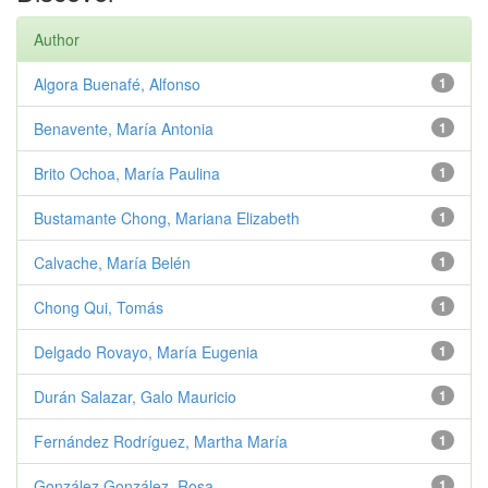
Author
Algora Buenafé, Alfonso
1
Benavente, María Antonia
1
Brito Ochoa, María Paulina
1
Bustamante Chong, Mariana Elizabeth
1
Calvache, María Belén
1
Chong Qui, Tomás
1
Delgado Rovayo, María Eugenia
1
Durán Salazar, Galo Mauricio
1
Fernández Rodríguez, Martha María
1
González González, Rosa
1