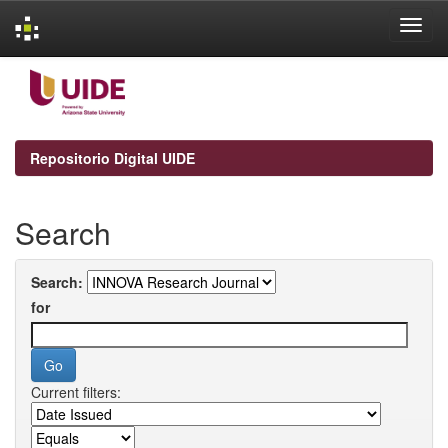
Skip
navigation
Repositorio Digital UIDE
Search
Search:
for
Current filters: