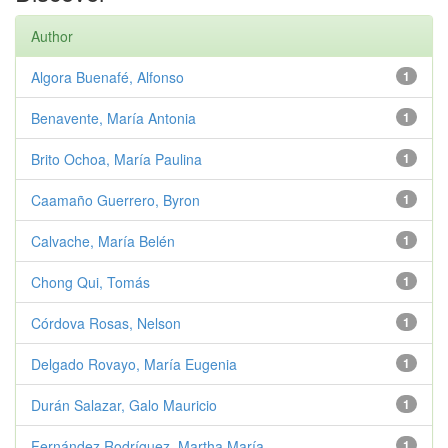
Author
Algora Buenafé, Alfonso
1
Benavente, María Antonia
1
Brito Ochoa, María Paulina
1
Caamaño Guerrero, Byron
1
Calvache, María Belén
1
Chong Qui, Tomás
1
Córdova Rosas, Nelson
1
Delgado Rovayo, María Eugenia
1
Durán Salazar, Galo Mauricio
1
Fernández Rodríguez, Martha María
1