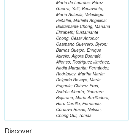
María de Lourdes; Pérez
Guerra, Yailí; Benavente,
María Antonia; Velasteguí
Peñafiel, Mariella Angelina;
Bustamante Chong, Mariana
Elizabeth; Bustamante
Chong, César Antonio;
Caamaño Guerrero, Byron;
Barrios Queipo, Enrique
Aurelio; Algora Buenafé,
Alfonso; Rodríguez Jiménez,
Nadia Margarita; Fernández
Rodríguez, Martha María;
Delgado Rovayo, María
Eugenia; Chávez Eras,
Andrés Alberto; Guerrero
Bejarano, María Auxiliadora;
Haro Carrillo, Fernando;
Córdova Rosas, Nelson;
Chong Qui, Tomás
Discover