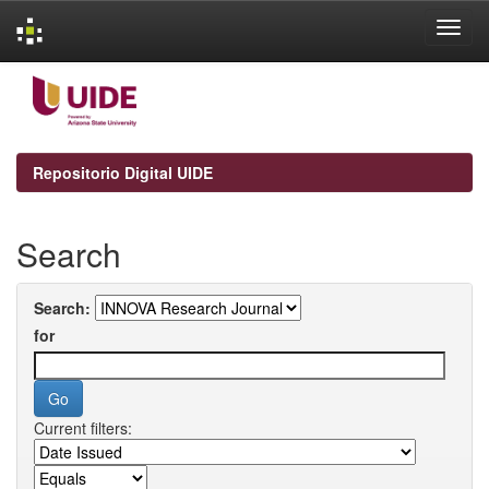
Skip
navigation
Repositorio Digital UIDE
Search
Search:
for
Current filters: