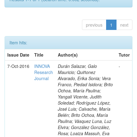
previous
1
next
Item hits:
Issue Date
Title
Author(s)
Tutor
7-Oct-2016
INNOVA
Durán Salazar, Galo
-
Research
Mauricio; Quiñonez
Journal
Alvarado, Erika Sonia; Vera
Franco, Piedad Isidora; Brito
Ochoa, María Paulina;
Yangali Vicente, Judith
Soledad; Rodríguez López,
José Luis; Calvache, María
Belén; Brito Ochoa, María
Paulina; Vásquez Luna, Luz
Elvira; González González,
Rosa; Loaiza Massuh, Eva