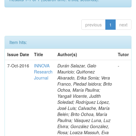
previous
1
next
Item hits:
Issue Date
Title
Author(s)
Tutor
7-Oct-2016
INNOVA
Durán Salazar, Galo
-
Research
Mauricio; Quiñonez
Journal
Alvarado, Erika Sonia; Vera
Franco, Piedad Isidora; Brito
Ochoa, María Paulina;
Yangali Vicente, Judith
Soledad; Rodríguez López,
José Luis; Calvache, María
Belén; Brito Ochoa, María
Paulina; Vásquez Luna, Luz
Elvira; González González,
Rosa; Loaiza Massuh, Eva