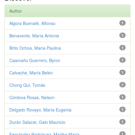
Author
Algora Buenafé, Alfonso
1
Benavente, María Antonia
1
Brito Ochoa, María Paulina
1
Caamaño Guerrero, Byron
1
Calvache, María Belén
1
Chong Qui, Tomás
1
Córdova Rosas, Nelson
1
Delgado Rovayo, María Eugenia
1
Durán Salazar, Galo Mauricio
1
Fernández Rodríguez, Martha María
1