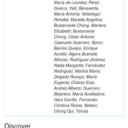
María de Lourdes; Pérez
Guerra, Yailí; Benavente,
María Antonia; Velasteguí
Peñafiel, Mariella Angelina;
Bustamante Chong, Mariana
Elizabeth; Bustamante
Chong, César Antonio;
Caamaño Guerrero, Byron;
Barrios Queipo, Enrique
Aurelio; Algora Buenafé,
Alfonso; Rodríguez Jiménez,
Nadia Margarita; Fernández
Rodríguez, Martha María;
Delgado Rovayo, María
Eugenia; Chávez Eras,
Andrés Alberto; Guerrero
Bejarano, María Auxiliadora;
Haro Carrillo, Fernando;
Córdova Rosas, Nelson;
Chong Qui, Tomás
Discover