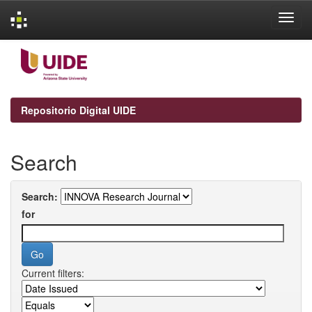
Skip
navigation
Repositorio Digital UIDE
Search
Search:
for
Current filters: