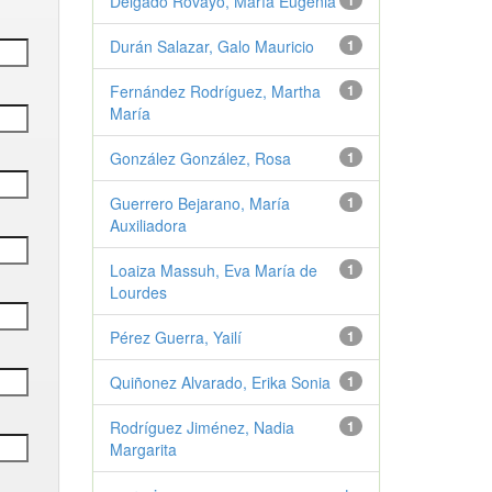
Delgado Rovayo, María Eugenia
1
Durán Salazar, Galo Mauricio
1
Fernández Rodríguez, Martha
1
María
González González, Rosa
1
Guerrero Bejarano, María
1
Auxiliadora
Loaiza Massuh, Eva María de
1
Lourdes
Pérez Guerra, Yailí
1
Quiñonez Alvarado, Erika Sonia
1
Rodríguez Jiménez, Nadia
1
Margarita