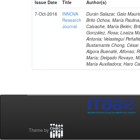
Issue Date
Title
Author(s)
7-Oct-2016
INNOVA
Durán Salazar, Galo Mauric
Research
Brito Ochoa, María Paulina
Journal
Calvache, María Belén; Bri
González, Rosa; Loaiza Ma
Antonia; Velasteguí Peñafi
Bustamante Chong, César A
Algora Buenafé, Alfonso; 
María; Delgado Rovayo, Ma
María Auxiliadora; Haro C
Theme by