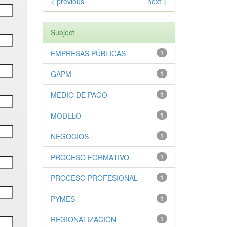
< previous
next >
Subject
EMPRESAS PÚBLICAS
1
GAPM
1
MEDIO DE PAGO
1
MODELO
1
NEGOCIOS
1
PROCESO FORMATIVO
1
PROCESO PROFESIONAL
1
PYMES
1
REGIONALIZACIÓN
1