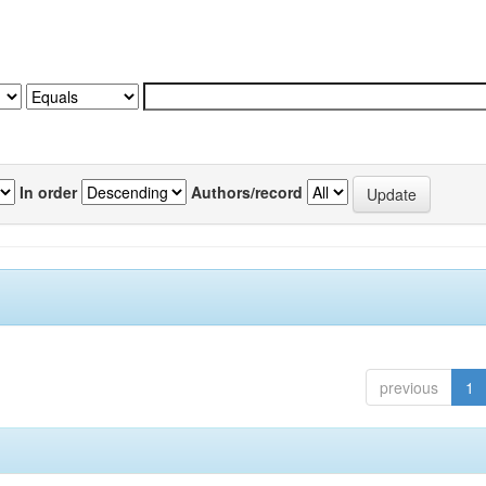
In order
Authors/record
previous
1