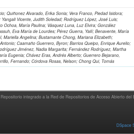
io; Quiñonez Alvarado, Erika Sonia; Vera Franco, Piedad Isidora;
; Yangali Vicente, Judith Soledad; Rodríguez López, José Luis;
to Ochoa, María Paulina; Vásquez Luna, Luz Elvira; González
ssuh, Eva María de Lourdes; Pérez Guerra, Yailí; Benavente, María
el, Mariella Angelina; Bustamante Chong, Mariana Elizabeth;
ntonio; Caamaño Guerrero, Byron; Barrios Queipo, Enrique Aurelio;
Rodríguez Jiménez, Nadia Margarita; Fernández Rodríguez, Martha
ría Eugenia; Chávez Eras, Andrés Alberto; Guerrero Bejarano,
arrillo, Fernando; Córdova Rosas, Nelson; Chong Qui, Tomás
Repositorio integrado a la Red de Repositorios de Acceso Abierto de
DSpace S