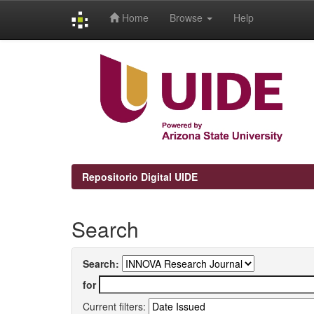
Home
Browse
Help
Skip
navigation
Repositorio Digital UIDE
Search
Search:
for
Current filters: