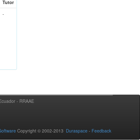
Tutor
-
l Ecuador - RRAAE
oftware
Copyright © 2002-2013
Duraspace
-
Feedback