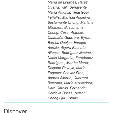
María de Lourdes; Pérez
Guerra, Yailí; Benavente,
María Antonia; Velasteguí
Peñafiel, Mariella Angelina;
Bustamante Chong, Mariana
Elizabeth; Bustamante
Chong, César Antonio;
Caamaño Guerrero, Byron;
Barrios Queipo, Enrique
Aurelio; Algora Buenafé,
Alfonso; Rodríguez Jiménez,
Nadia Margarita; Fernández
Rodríguez, Martha María;
Delgado Rovayo, María
Eugenia; Chávez Eras,
Andrés Alberto; Guerrero
Bejarano, María Auxiliadora;
Haro Carrillo, Fernando;
Córdova Rosas, Nelson;
Chong Qui, Tomás
Discover