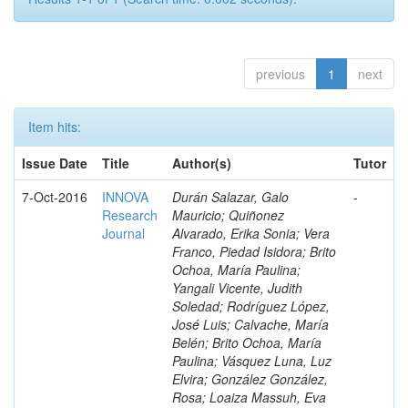
previous
1
next
Item hits:
Issue Date
Title
Author(s)
Tutor
7-Oct-2016
INNOVA
Durán Salazar, Galo
-
Research
Mauricio; Quiñonez
Journal
Alvarado, Erika Sonia; Vera
Franco, Piedad Isidora; Brito
Ochoa, María Paulina;
Yangali Vicente, Judith
Soledad; Rodríguez López,
José Luis; Calvache, María
Belén; Brito Ochoa, María
Paulina; Vásquez Luna, Luz
Elvira; González González,
Rosa; Loaiza Massuh, Eva