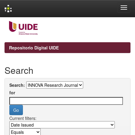
Skip
navigation
Repositorio Digital UIDE
Search
Search:
for
Current filters: