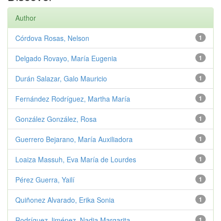
Author
Córdova Rosas, Nelson
1
Delgado Rovayo, María Eugenia
1
Durán Salazar, Galo Mauricio
1
Fernández Rodríguez, Martha María
1
González González, Rosa
1
Guerrero Bejarano, María Auxiliadora
1
Loaiza Massuh, Eva María de Lourdes
1
Pérez Guerra, Yailí
1
Quiñonez Alvarado, Erika Sonia
1
Rodríguez Jiménez, Nadia Margarita
1