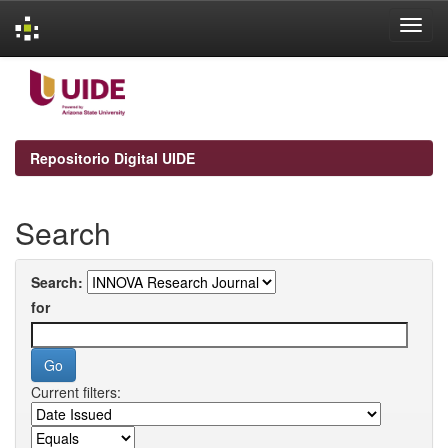
Skip
navigation
Repositorio Digital UIDE
Search
Search:
for
Current filters: