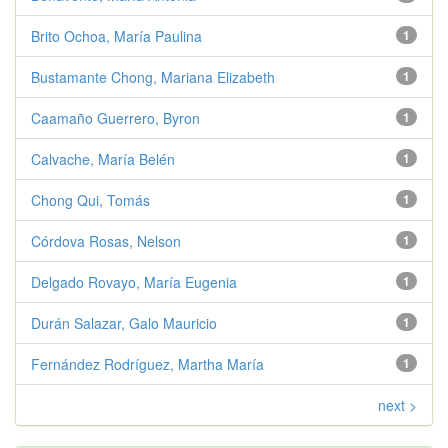
Brito Ochoa, María Paulina
1
Bustamante Chong, Mariana Elizabeth
1
Caamaño Guerrero, Byron
1
Calvache, María Belén
1
Chong Qui, Tomás
1
Córdova Rosas, Nelson
1
Delgado Rovayo, María Eugenia
1
Durán Salazar, Galo Mauricio
1
Fernández Rodríguez, Martha María
1
next >