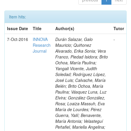
Item hits:
Issue Date
Title
Author(s)
Tutor
7-Oct-2016
INNOVA
Durán Salazar, Galo
-
Research
Mauricio; Quiñonez
Journal
Alvarado, Erika Sonia; Vera
Franco, Piedad Isidora; Brito
Ochoa, María Paulina;
Yangali Vicente, Judith
Soledad; Rodríguez López,
José Luis; Calvache, María
Belén; Brito Ochoa, María
Paulina; Vásquez Luna, Luz
Elvira; González González,
Rosa; Loaiza Massuh, Eva
María de Lourdes; Pérez
Guerra, Yailí; Benavente,
María Antonia; Velasteguí
Peñafiel, Mariella Angelina;