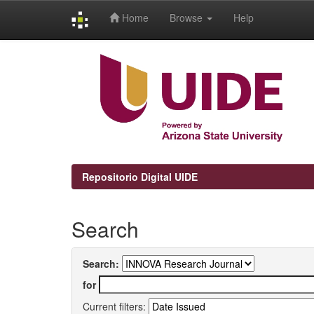
Home
Browse
Help
Skip
navigation
Repositorio Digital UIDE
Search
Search:
for
Current filters: