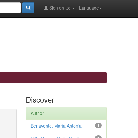
Sign on to:
Language
Discover
Author
Benavente, María Antonia
1