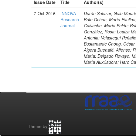
Issue Date
Title
Author(s)
7-Oct-2016
INNOVA
Durán Salazar, Galo Mauric
Research
Brito Ochoa, María Paulina
Journal
Calvache, María Belén; Bri
González, Rosa; Loaiza Ma
Antonia; Velasteguí Peñafi
Bustamante Chong, César A
Algora Buenafé, Alfonso; 
María; Delgado Rovayo, Ma
María Auxiliadora; Haro C
Theme by