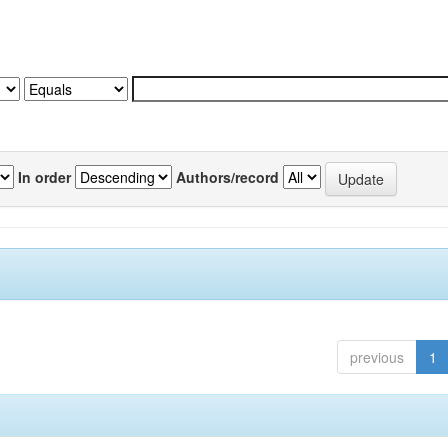
In order
Authors/record
previous
1