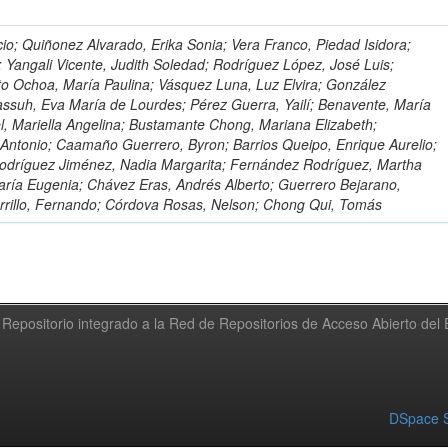
io; Quiñonez Alvarado, Erika Sonia; Vera Franco, Piedad Isidora;
; Yangali Vicente, Judith Soledad; Rodríguez López, José Luis;
to Ochoa, María Paulina; Vásquez Luna, Luz Elvira; González
ssuh, Eva María de Lourdes; Pérez Guerra, Yailí; Benavente, María
el, Mariella Angelina; Bustamante Chong, Mariana Elizabeth;
ntonio; Caamaño Guerrero, Byron; Barrios Queipo, Enrique Aurelio;
Rodríguez Jiménez, Nadia Margarita; Fernández Rodríguez, Martha
ría Eugenia; Chávez Eras, Andrés Alberto; Guerrero Bejarano,
arrillo, Fernando; Córdova Rosas, Nelson; Chong Qui, Tomás
Repositorio integrado a la Red de Repositorios de Acceso Abierto de
DSpace S