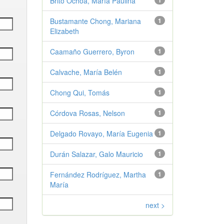
Brito Ochoa, María Paulina
1
Bustamante Chong, Mariana
1
Elizabeth
Caamaño Guerrero, Byron
1
Calvache, María Belén
1
Chong Qui, Tomás
1
Córdova Rosas, Nelson
1
Delgado Rovayo, María Eugenia
1
Durán Salazar, Galo Mauricio
1
Fernández Rodríguez, Martha
1
María
next >