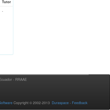
Tutor
-
l Ecuador - RRAAE
oftware
Copyright © 2002-2013
Duraspace
-
Feedback