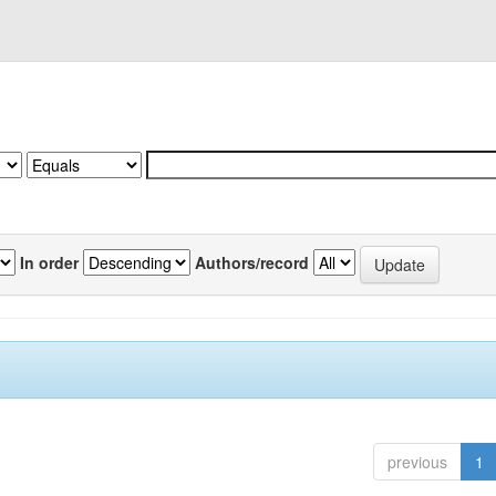
In order
Authors/record
previous
1