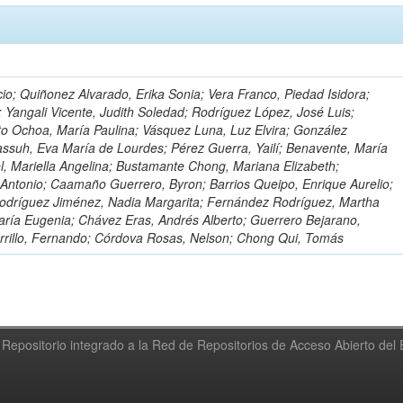
io; Quiñonez Alvarado, Erika Sonia; Vera Franco, Piedad Isidora;
; Yangali Vicente, Judith Soledad; Rodríguez López, José Luis;
to Ochoa, María Paulina; Vásquez Luna, Luz Elvira; González
ssuh, Eva María de Lourdes; Pérez Guerra, Yailí; Benavente, María
el, Mariella Angelina; Bustamante Chong, Mariana Elizabeth;
ntonio; Caamaño Guerrero, Byron; Barrios Queipo, Enrique Aurelio;
Rodríguez Jiménez, Nadia Margarita; Fernández Rodríguez, Martha
ría Eugenia; Chávez Eras, Andrés Alberto; Guerrero Bejarano,
arrillo, Fernando; Córdova Rosas, Nelson; Chong Qui, Tomás
Repositorio integrado a la Red de Repositorios de Acceso Abierto de