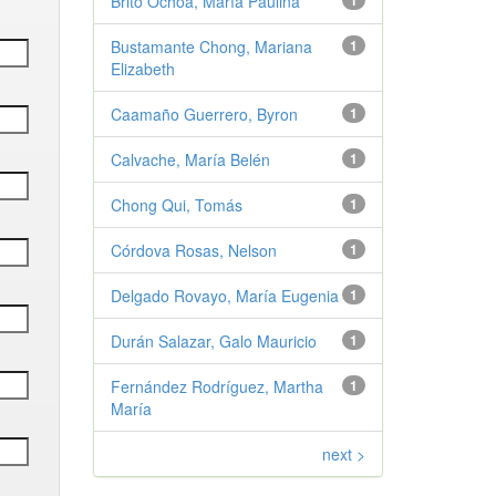
Brito Ochoa, María Paulina
1
Bustamante Chong, Mariana
1
Elizabeth
Caamaño Guerrero, Byron
1
Calvache, María Belén
1
Chong Qui, Tomás
1
Córdova Rosas, Nelson
1
Delgado Rovayo, María Eugenia
1
Durán Salazar, Galo Mauricio
1
Fernández Rodríguez, Martha
1
María
next >