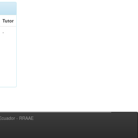
Tutor
-
l Ecuador - RRAAE