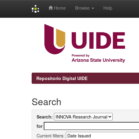
Home
Browse
Help
Skip
navigation
Repositorio Digital UIDE
Search
Search:
for
Current filters: