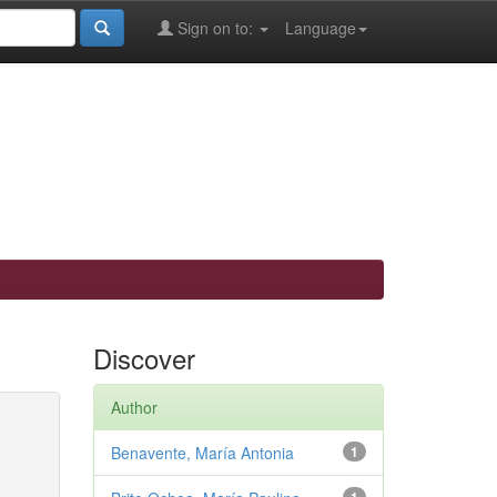
Sign on to:
Language
Discover
Author
Benavente, María Antonia
1