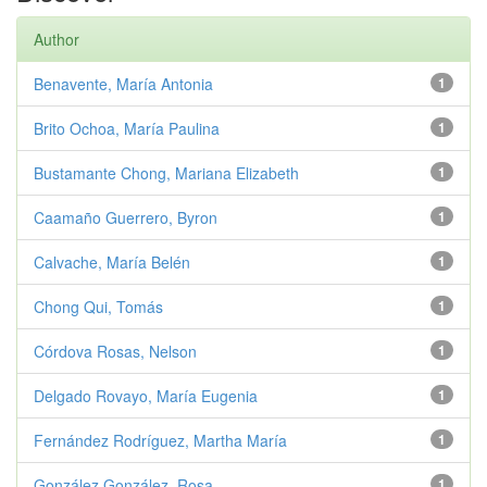
Author
Benavente, María Antonia
1
Brito Ochoa, María Paulina
1
Bustamante Chong, Mariana Elizabeth
1
Caamaño Guerrero, Byron
1
Calvache, María Belén
1
Chong Qui, Tomás
1
Córdova Rosas, Nelson
1
Delgado Rovayo, María Eugenia
1
Fernández Rodríguez, Martha María
1
González González, Rosa
1