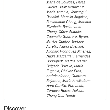
María de Lourdes; Pérez
Guerra, Yailí; Benavente,
María Antonia; Velasteguí
Peñafiel, Mariella Angelina;
Bustamante Chong, Mariana
Elizabeth; Bustamante
Chong, César Antonio;
Caamaño Guerrero, Byron;
Barrios Queipo, Enrique
Aurelio; Algora Buenafé,
Alfonso; Rodríguez Jiménez,
Nadia Margarita; Fernández
Rodríguez, Martha María;
Delgado Rovayo, María
Eugenia; Chávez Eras,
Andrés Alberto; Guerrero
Bejarano, María Auxiliadora;
Haro Carrillo, Fernando;
Córdova Rosas, Nelson;
Chong Qui, Tomás
Discover