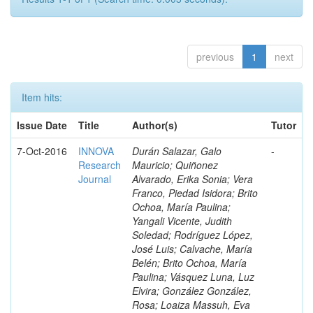
previous
1
next
Item hits:
Issue Date
Title
Author(s)
Tutor
7-Oct-2016
INNOVA
Durán Salazar, Galo
-
Research
Mauricio; Quiñonez
Journal
Alvarado, Erika Sonia; Vera
Franco, Piedad Isidora; Brito
Ochoa, María Paulina;
Yangali Vicente, Judith
Soledad; Rodríguez López,
José Luis; Calvache, María
Belén; Brito Ochoa, María
Paulina; Vásquez Luna, Luz
Elvira; González González,
Rosa; Loaiza Massuh, Eva