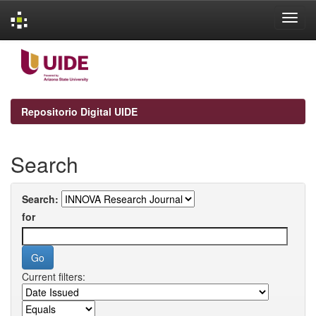
Skip
navigation
Repositorio Digital UIDE
Search
Search:
for
Current filters: