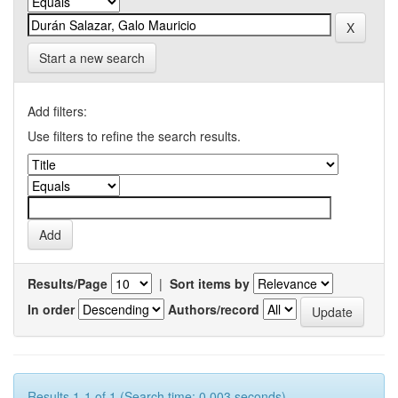
Start a new search
Add filters:
Use filters to refine the search results.
Results/Page
|
Sort items by
In order
Authors/record
Results 1-1 of 1 (Search time: 0.003 seconds).