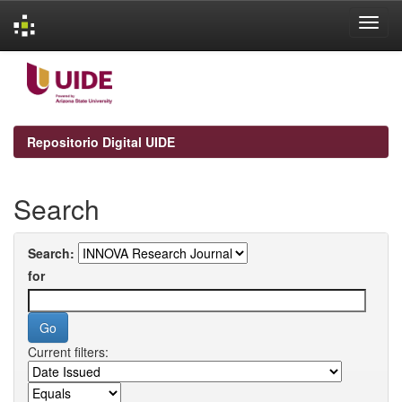
Skip
navigation
Repositorio Digital UIDE
Search
Search:
for
Current filters: