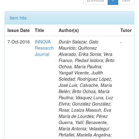
Item hits:
Issue Date
Title
Author(s)
Tutor
7-Oct-2016
INNOVA
Durán Salazar, Galo
-
Research
Mauricio; Quiñonez
Journal
Alvarado, Erika Sonia; Vera
Franco, Piedad Isidora; Brito
Ochoa, María Paulina;
Yangali Vicente, Judith
Soledad; Rodríguez López,
José Luis; Calvache, María
Belén; Brito Ochoa, María
Paulina; Vásquez Luna, Luz
Elvira; González González,
Rosa; Loaiza Massuh, Eva
María de Lourdes; Pérez
Guerra, Yailí; Benavente,
María Antonia; Velasteguí
Peñafiel, Mariella Angelina;