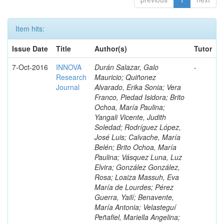
Item hits:
Issue Date
Title
Author(s)
Tutor
7-Oct-2016
INNOVA
Durán Salazar, Galo
-
Research
Mauricio; Quiñonez
Journal
Alvarado, Erika Sonia; Vera
Franco, Piedad Isidora; Brito
Ochoa, María Paulina;
Yangali Vicente, Judith
Soledad; Rodríguez López,
José Luis; Calvache, María
Belén; Brito Ochoa, María
Paulina; Vásquez Luna, Luz
Elvira; González González,
Rosa; Loaiza Massuh, Eva
María de Lourdes; Pérez
Guerra, Yailí; Benavente,
María Antonia; Velasteguí
Peñafiel, Mariella Angelina;