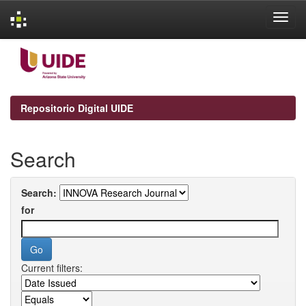
Skip
navigation
Repositorio Digital UIDE
Search
Search:
for
Current filters: