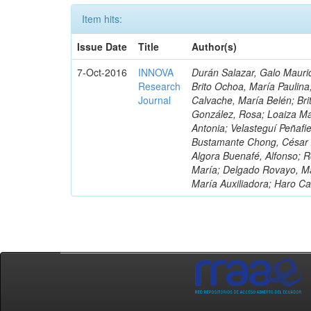
Item hits:
Issue Date
Title
Author(s)
7-Oct-2016
INNOVA
Durán Salazar, Galo Mauric
Research
Brito Ochoa, María Paulina
Journal
Calvache, María Belén; Bri
González, Rosa; Loaiza Ma
Antonia; Velasteguí Peñafi
Bustamante Chong, César A
Algora Buenafé, Alfonso; 
María; Delgado Rovayo, Ma
María Auxiliadora; Haro C