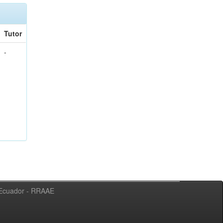
Tutor
-
l Ecuador - RRAAE