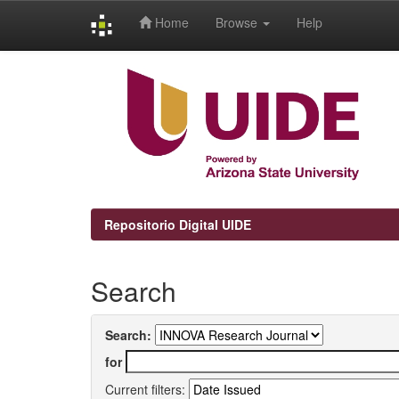
Home
Browse
Help
Skip
navigation
Repositorio Digital UIDE
Search
Search:
for
Current filters: