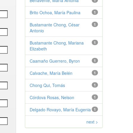
Benavente, María Antonia
1
Brito Ochoa, María Paulina
1
Bustamante Chong, César
1
Antonio
Bustamante Chong, Mariana
1
Elizabeth
Caamaño Guerrero, Byron
1
Calvache, María Belén
1
Chong Qui, Tomás
1
Córdova Rosas, Nelson
1
Delgado Rovayo, María Eugenia
1
next >