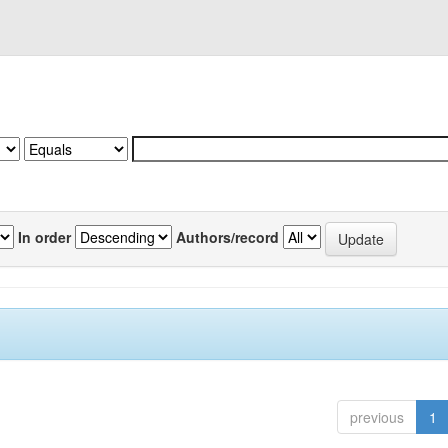
In order
Authors/record
previous
1