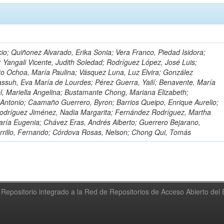
io; Quiñonez Alvarado, Erika Sonia; Vera Franco, Piedad Isidora;
; Yangali Vicente, Judith Soledad; Rodríguez López, José Luis;
to Ochoa, María Paulina; Vásquez Luna, Luz Elvira; González
ssuh, Eva María de Lourdes; Pérez Guerra, Yailí; Benavente, María
el, Mariella Angelina; Bustamante Chong, Mariana Elizabeth;
ntonio; Caamaño Guerrero, Byron; Barrios Queipo, Enrique Aurelio;
Rodríguez Jiménez, Nadia Margarita; Fernández Rodríguez, Martha
ría Eugenia; Chávez Eras, Andrés Alberto; Guerrero Bejarano,
arrillo, Fernando; Córdova Rosas, Nelson; Chong Qui, Tomás
Repositorio integrado a la Red de Repositorios de Acceso Abierto de