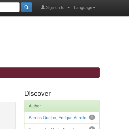
Sign on to:
Language
Discover
Author
Barrios Queipo, Enrique Aurelio
1