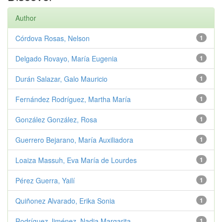
Author
Córdova Rosas, Nelson
1
Delgado Rovayo, María Eugenia
1
Durán Salazar, Galo Mauricio
1
Fernández Rodríguez, Martha María
1
González González, Rosa
1
Guerrero Bejarano, María Auxiliadora
1
Loaiza Massuh, Eva María de Lourdes
1
Pérez Guerra, Yailí
1
Quiñonez Alvarado, Erika Sonia
1
Rodríguez Jiménez, Nadia Margarita
1