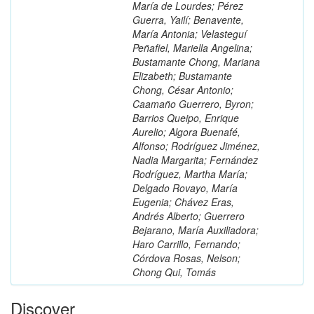
María de Lourdes; Pérez
Guerra, Yailí; Benavente,
María Antonia; Velasteguí
Peñafiel, Mariella Angelina;
Bustamante Chong, Mariana
Elizabeth; Bustamante
Chong, César Antonio;
Caamaño Guerrero, Byron;
Barrios Queipo, Enrique
Aurelio; Algora Buenafé,
Alfonso; Rodríguez Jiménez,
Nadia Margarita; Fernández
Rodríguez, Martha María;
Delgado Rovayo, María
Eugenia; Chávez Eras,
Andrés Alberto; Guerrero
Bejarano, María Auxiliadora;
Haro Carrillo, Fernando;
Córdova Rosas, Nelson;
Chong Qui, Tomás
Discover