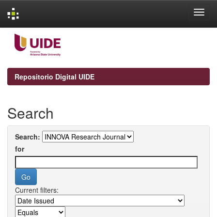
Skip
navigation
Repositorio Digital UIDE
Search
Search:
for
Current filters: