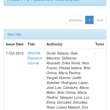
previous
1
next
Item hits:
Issue Date
Title
Author(s)
Tutor
7-Oct-2016
INNOVA
Durán Salazar, Galo
-
Research
Mauricio; Quiñonez
Journal
Alvarado, Erika Sonia; Vera
Franco, Piedad Isidora; Brito
Ochoa, María Paulina;
Yangali Vicente, Judith
Soledad; Rodríguez López,
José Luis; Calvache, María
Belén; Brito Ochoa, María
Paulina; Vásquez Luna, Luz
Elvira; González González,
Rosa; Loaiza Massuh, Eva