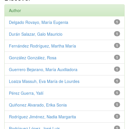
Author
Delgado Rovayo, María Eugenia
1
Durán Salazar, Galo Mauricio
1
Fernández Rodríguez, Martha María
1
González González, Rosa
1
Guerrero Bejarano, María Auxiliadora
1
Loaiza Massuh, Eva María de Lourdes
1
Pérez Guerra, Yailí
1
Quiñonez Alvarado, Erika Sonia
1
Rodríguez Jiménez, Nadia Margarita
1
Rodríguez López, José Luis
1