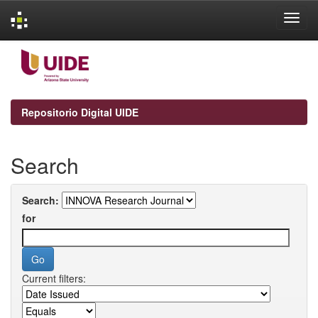
Skip
navigation
Repositorio Digital UIDE
Search
Search:
for
Current filters: