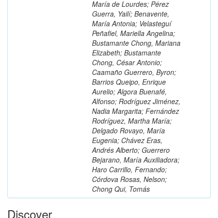
María de Lourdes; Pérez
Guerra, Yailí; Benavente,
María Antonia; Velasteguí
Peñafiel, Mariella Angelina;
Bustamante Chong, Mariana
Elizabeth; Bustamante
Chong, César Antonio;
Caamaño Guerrero, Byron;
Barrios Queipo, Enrique
Aurelio; Algora Buenafé,
Alfonso; Rodríguez Jiménez,
Nadia Margarita; Fernández
Rodríguez, Martha María;
Delgado Rovayo, María
Eugenia; Chávez Eras,
Andrés Alberto; Guerrero
Bejarano, María Auxiliadora;
Haro Carrillo, Fernando;
Córdova Rosas, Nelson;
Chong Qui, Tomás
Discover