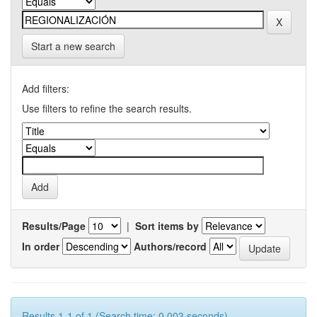
Start a new search
Add filters:
Use filters to refine the search results.
Results/Page
|
Sort items by
In order
Authors/record
Results 1-1 of 1 (Search time: 0.003 seconds).