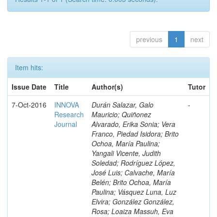
previous
1
next
Item hits:
Issue Date
Title
Author(s)
Tutor
7-Oct-2016
INNOVA
Durán Salazar, Galo
-
Research
Mauricio; Quiñonez
Journal
Alvarado, Erika Sonia; Vera
Franco, Piedad Isidora; Brito
Ochoa, María Paulina;
Yangali Vicente, Judith
Soledad; Rodríguez López,
José Luis; Calvache, María
Belén; Brito Ochoa, María
Paulina; Vásquez Luna, Luz
Elvira; González González,
Rosa; Loaiza Massuh, Eva