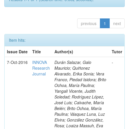
previous
1
next
Item hits:
Issue Date
Title
Author(s)
Tutor
7-Oct-2016
INNOVA
Durán Salazar, Galo
-
Research
Mauricio; Quiñonez
Journal
Alvarado, Erika Sonia; Vera
Franco, Piedad Isidora; Brito
Ochoa, María Paulina;
Yangali Vicente, Judith
Soledad; Rodríguez López,
José Luis; Calvache, María
Belén; Brito Ochoa, María
Paulina; Vásquez Luna, Luz
Elvira; González González,
Rosa; Loaiza Massuh, Eva