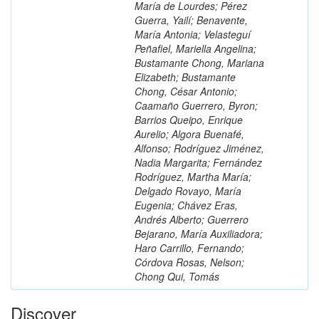
María de Lourdes; Pérez
Guerra, Yailí; Benavente,
María Antonia; Velasteguí
Peñafiel, Mariella Angelina;
Bustamante Chong, Mariana
Elizabeth; Bustamante
Chong, César Antonio;
Caamaño Guerrero, Byron;
Barrios Queipo, Enrique
Aurelio; Algora Buenafé,
Alfonso; Rodríguez Jiménez,
Nadia Margarita; Fernández
Rodríguez, Martha María;
Delgado Rovayo, María
Eugenia; Chávez Eras,
Andrés Alberto; Guerrero
Bejarano, María Auxiliadora;
Haro Carrillo, Fernando;
Córdova Rosas, Nelson;
Chong Qui, Tomás
Discover