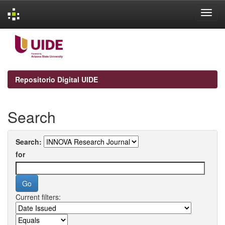
Skip
navigation
Repositorio Digital UIDE
Search
Search:
for
Current filters: