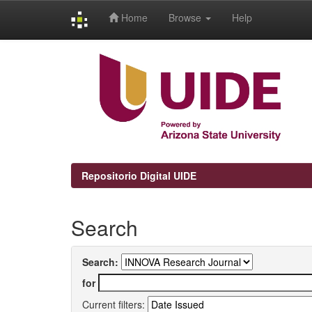
Home
Browse
Help
Skip
navigation
Repositorio Digital UIDE
Search
Search:
for
Current filters: