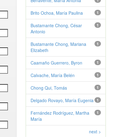
Benavente, María Antonia
1
Brito Ochoa, María Paulina
1
Bustamante Chong, César
1
Antonio
Bustamante Chong, Mariana
1
Elizabeth
Caamaño Guerrero, Byron
1
Calvache, María Belén
1
Chong Qui, Tomás
1
Delgado Rovayo, María Eugenia
1
Fernández Rodríguez, Martha
1
María
next >