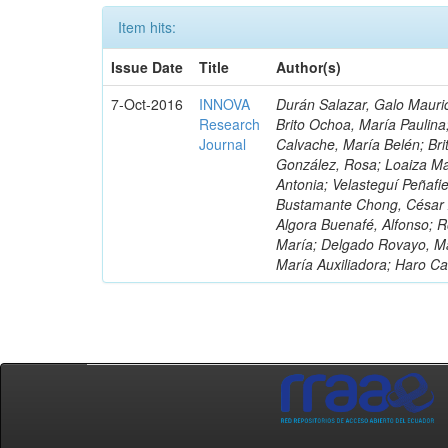
Item hits:
Issue Date
Title
Author(s)
7-Oct-2016
INNOVA
Durán Salazar, Galo Mauric
Research
Brito Ochoa, María Paulina
Journal
Calvache, María Belén; Bri
González, Rosa; Loaiza Ma
Antonia; Velasteguí Peñafi
Bustamante Chong, César A
Algora Buenafé, Alfonso; 
María; Delgado Rovayo, Ma
María Auxiliadora; Haro C