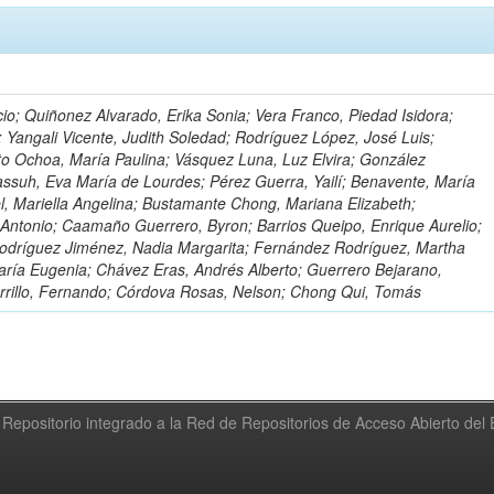
io; Quiñonez Alvarado, Erika Sonia; Vera Franco, Piedad Isidora;
; Yangali Vicente, Judith Soledad; Rodríguez López, José Luis;
to Ochoa, María Paulina; Vásquez Luna, Luz Elvira; González
ssuh, Eva María de Lourdes; Pérez Guerra, Yailí; Benavente, María
el, Mariella Angelina; Bustamante Chong, Mariana Elizabeth;
ntonio; Caamaño Guerrero, Byron; Barrios Queipo, Enrique Aurelio;
Rodríguez Jiménez, Nadia Margarita; Fernández Rodríguez, Martha
ría Eugenia; Chávez Eras, Andrés Alberto; Guerrero Bejarano,
arrillo, Fernando; Córdova Rosas, Nelson; Chong Qui, Tomás
Repositorio integrado a la Red de Repositorios de Acceso Abierto de