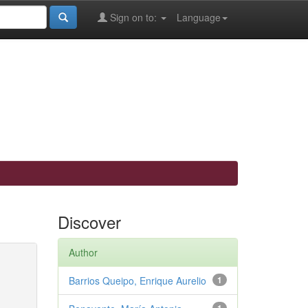
Sign on to:
Language
Discover
Author
Barrios Queipo, Enrique Aurelio
1