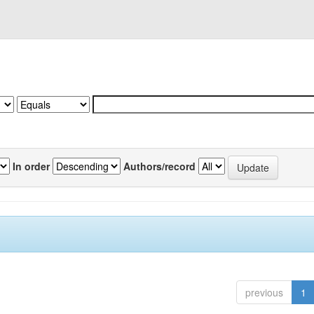
In order
Authors/record
previous
1