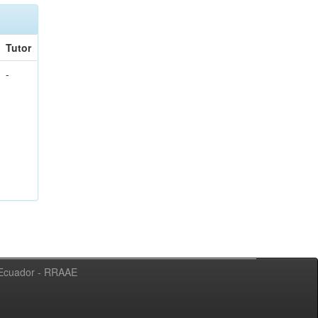
Tutor
-
l Ecuador - RRAAE