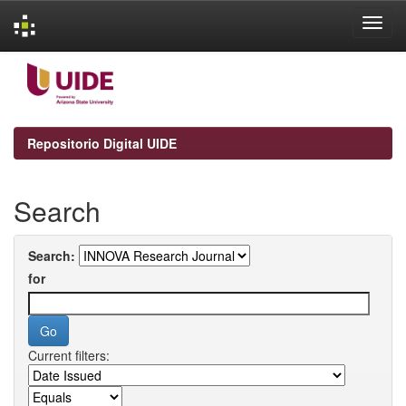
Skip
navigation
Repositorio Digital UIDE
Search
Search:
for
Current filters: