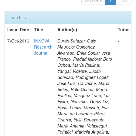
Item hits:
Issue Date
Title
Author(s)
Tutor
7-Oct-2016
INNOVA
Durán Salazar, Galo
-
Research
Mauricio; Quiñonez
Journal
Alvarado, Erika Sonia; Vera
Franco, Piedad Isidora; Brito
Ochoa, María Paulina;
Yangali Vicente, Judith
Soledad; Rodríguez López,
José Luis; Calvache, María
Belén; Brito Ochoa, María
Paulina; Vásquez Luna, Luz
Elvira; González González,
Rosa; Loaiza Massuh, Eva
María de Lourdes; Pérez
Guerra, Yailí; Benavente,
María Antonia; Velasteguí
Peñafiel, Mariella Angelina;