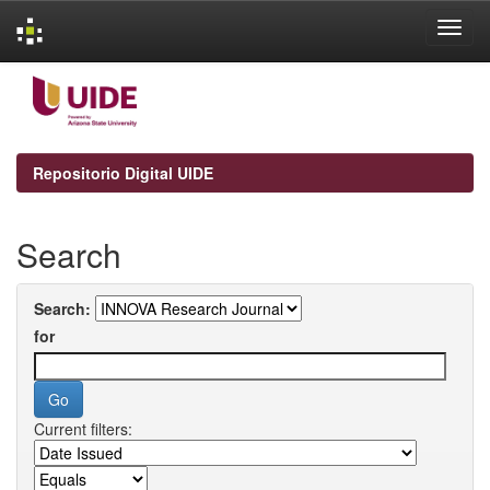
Skip
navigation
Repositorio Digital UIDE
Search
Search:
for
Current filters: