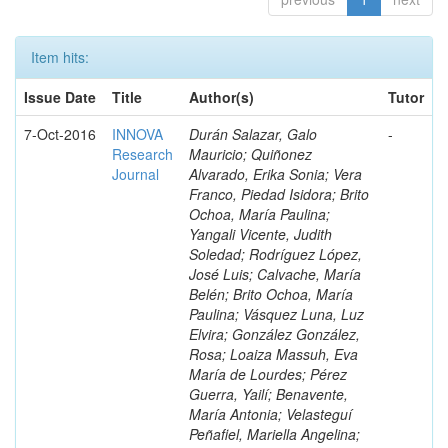
Item hits:
Issue Date
Title
Author(s)
Tutor
7-Oct-2016
INNOVA
Durán Salazar, Galo
-
Research
Mauricio; Quiñonez
Journal
Alvarado, Erika Sonia; Vera
Franco, Piedad Isidora; Brito
Ochoa, María Paulina;
Yangali Vicente, Judith
Soledad; Rodríguez López,
José Luis; Calvache, María
Belén; Brito Ochoa, María
Paulina; Vásquez Luna, Luz
Elvira; González González,
Rosa; Loaiza Massuh, Eva
María de Lourdes; Pérez
Guerra, Yailí; Benavente,
María Antonia; Velasteguí
Peñafiel, Mariella Angelina;