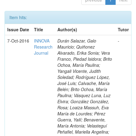
Item hits:
Issue Date
Title
Author(s)
Tutor
7-Oct-2016
INNOVA
Durán Salazar, Galo
-
Research
Mauricio; Quiñonez
Journal
Alvarado, Erika Sonia; Vera
Franco, Piedad Isidora; Brito
Ochoa, María Paulina;
Yangali Vicente, Judith
Soledad; Rodríguez López,
José Luis; Calvache, María
Belén; Brito Ochoa, María
Paulina; Vásquez Luna, Luz
Elvira; González González,
Rosa; Loaiza Massuh, Eva
María de Lourdes; Pérez
Guerra, Yailí; Benavente,
María Antonia; Velasteguí
Peñafiel, Mariella Angelina;