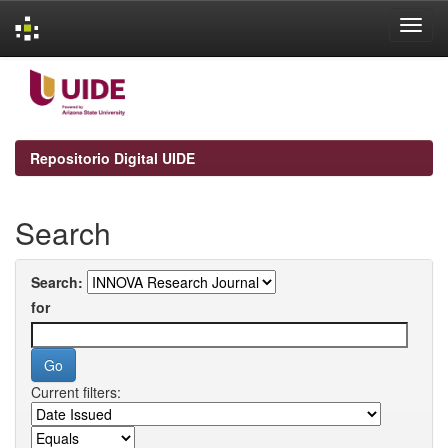
Skip
navigation
Repositorio Digital UIDE
Search
Search:
for
Current filters: