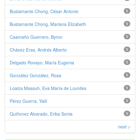
Bustamante Chong, César Antonio
1
Bustamante Chong, Mariana Elizabeth
1
Caamaño Guerrero, Byron
1
Chávez Eras, Andrés Alberto
1
Delgado Rovayo, María Eugenia
1
González González, Rosa
1
Loaiza Massuh, Eva María de Lourdes
1
Pérez Guerra, Yailí
1
Quiñonez Alvarado, Erika Sonia
1
next >