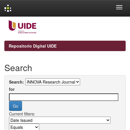
Skip
navigation
Repositorio Digital UIDE
Search
Search:
for
Current filters: