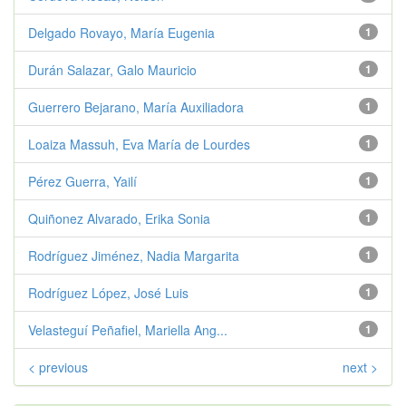
Delgado Rovayo, María Eugenia
1
Durán Salazar, Galo Mauricio
1
Guerrero Bejarano, María Auxiliadora
1
Loaiza Massuh, Eva María de Lourdes
1
Pérez Guerra, Yailí
1
Quiñonez Alvarado, Erika Sonia
1
Rodríguez Jiménez, Nadia Margarita
1
Rodríguez López, José Luis
1
Velasteguí Peñafiel, Mariella Ang...
1
< previous
next >