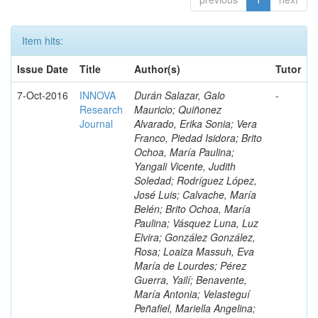
Item hits:
Issue Date
Title
Author(s)
Tutor
7-Oct-2016
INNOVA
Durán Salazar, Galo
-
Research
Mauricio; Quiñonez
Journal
Alvarado, Erika Sonia; Vera
Franco, Piedad Isidora; Brito
Ochoa, María Paulina;
Yangali Vicente, Judith
Soledad; Rodríguez López,
José Luis; Calvache, María
Belén; Brito Ochoa, María
Paulina; Vásquez Luna, Luz
Elvira; González González,
Rosa; Loaiza Massuh, Eva
María de Lourdes; Pérez
Guerra, Yailí; Benavente,
María Antonia; Velasteguí
Peñafiel, Mariella Angelina;