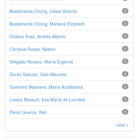
Bustamante Chong, César Antonio
1
Bustamante Chong, Mariana Elizabeth
1
Chávez Eras, Andrés Alberto
1
Córdova Rosas, Nelson
1
Delgado Rovayo, María Eugenia
1
Durán Salazar, Galo Mauricio
1
Guerrero Bejarano, María Auxiliadora
1
Loaiza Massuh, Eva María de Lourdes
1
Pérez Guerra, Yailí
1
next >