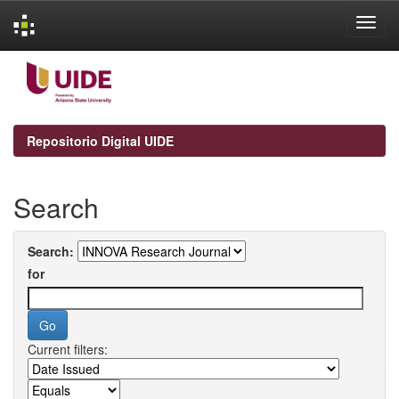
Skip
navigation
Repositorio Digital UIDE
Search
Search:
for
Current filters: