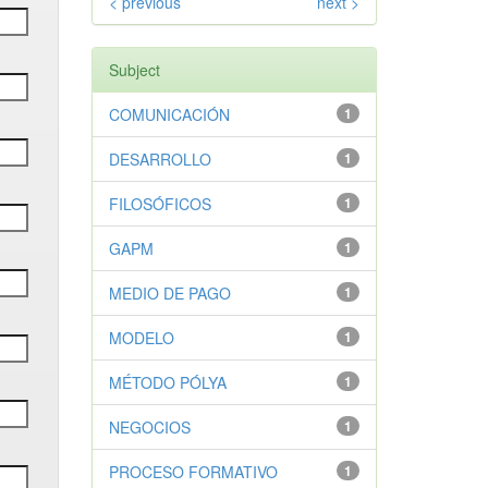
< previous
next >
Subject
COMUNICACIÓN
1
DESARROLLO
1
FILOSÓFICOS
1
GAPM
1
MEDIO DE PAGO
1
MODELO
1
MÉTODO PÓLYA
1
NEGOCIOS
1
PROCESO FORMATIVO
1