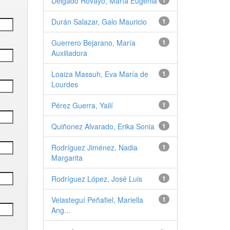
Delgado Rovayo, María Eugenia
1
Durán Salazar, Galo Mauricio
1
Guerrero Bejarano, María
1
Auxiliadora
Loaiza Massuh, Eva María de
1
Lourdes
Pérez Guerra, Yailí
1
Quiñonez Alvarado, Erika Sonia
1
Rodríguez Jiménez, Nadia
1
Margarita
Rodríguez López, José Luis
1
Velasteguí Peñafiel, Mariella
1
Ang...