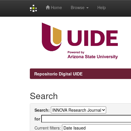
Home
Browse
Help
Skip
navigation
Repositorio Digital UIDE
Search
Search:
for
Current filters: