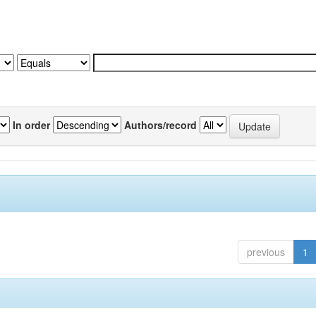
In order
Authors/record
previous
1