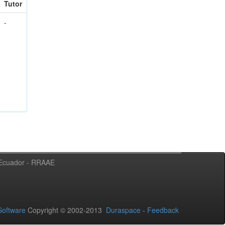
Tutor
-
l Ecuador - RRAAE
oftware
Copyright © 2002-2013
Duraspace
-
Feedback