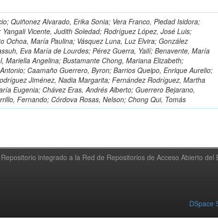
io; Quiñonez Alvarado, Erika Sonia; Vera Franco, Piedad Isidora;
; Yangali Vicente, Judith Soledad; Rodríguez López, José Luis;
to Ochoa, María Paulina; Vásquez Luna, Luz Elvira; González
ssuh, Eva María de Lourdes; Pérez Guerra, Yailí; Benavente, María
el, Mariella Angelina; Bustamante Chong, Mariana Elizabeth;
ntonio; Caamaño Guerrero, Byron; Barrios Queipo, Enrique Aurelio;
Rodríguez Jiménez, Nadia Margarita; Fernández Rodríguez, Martha
ría Eugenia; Chávez Eras, Andrés Alberto; Guerrero Bejarano,
arrillo, Fernando; Córdova Rosas, Nelson; Chong Qui, Tomás
Repositorio integrado a la Red de Repositorios de Acceso Abierto de
DSpace S