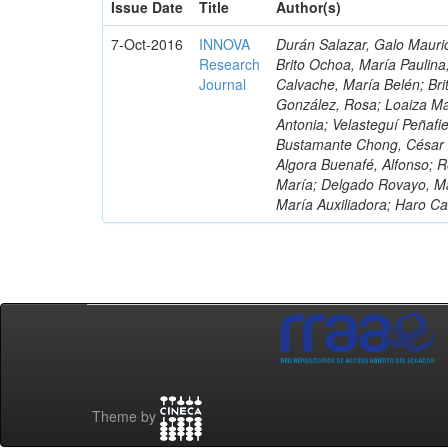
Issue Date
Title
Author(s)
7-Oct-2016
INNOVA
Durán Salazar, Galo Mauric
Research
Brito Ochoa, María Paulina
Journal
Calvache, María Belén; Bri
González, Rosa; Loaiza Ma
Antonia; Velasteguí Peñafi
Bustamante Chong, César A
Algora Buenafé, Alfonso; 
María; Delgado Rovayo, Ma
María Auxiliadora; Haro C
Theme by