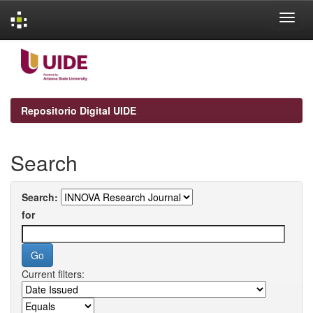
Skip
navigation
Repositorio Digital UIDE
Search
Search:
for
Current filters: