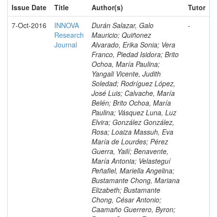
Issue Date
Title
Author(s)
Tutor
7-Oct-2016
INNOVA
Durán Salazar, Galo
-
Research
Mauricio; Quiñonez
Journal
Alvarado, Erika Sonia; Vera
Franco, Piedad Isidora; Brito
Ochoa, María Paulina;
Yangali Vicente, Judith
Soledad; Rodríguez López,
José Luis; Calvache, María
Belén; Brito Ochoa, María
Paulina; Vásquez Luna, Luz
Elvira; González González,
Rosa; Loaiza Massuh, Eva
María de Lourdes; Pérez
Guerra, Yailí; Benavente,
María Antonia; Velasteguí
Peñafiel, Mariella Angelina;
Bustamante Chong, Mariana
Elizabeth; Bustamante
Chong, César Antonio;
Caamaño Guerrero, Byron;