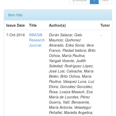
Item hits:
Issue Date
Title
Author(s)
Tutor
7-Oct-2016
INNOVA
Durán Salazar, Galo
-
Research
Mauricio; Quiñonez
Journal
Alvarado, Erika Sonia; Vera
Franco, Piedad Isidora; Brito
Ochoa, María Paulina;
Yangali Vicente, Judith
Soledad; Rodríguez López,
José Luis; Calvache, María
Belén; Brito Ochoa, María
Paulina; Vásquez Luna, Luz
Elvira; González González,
Rosa; Loaiza Massuh, Eva
María de Lourdes; Pérez
Guerra, Yailí; Benavente,
María Antonia; Velasteguí
Peñafiel, Mariella Angelina;