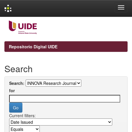
Skip
navigation
Repositorio Digital UIDE
Search
Search:
for
Current filters: