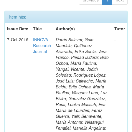
Item hits:
Issue Date
Title
Author(s)
Tutor
7-Oct-2016
INNOVA
Durán Salazar, Galo
-
Research
Mauricio; Quiñonez
Journal
Alvarado, Erika Sonia; Vera
Franco, Piedad Isidora; Brito
Ochoa, María Paulina;
Yangali Vicente, Judith
Soledad; Rodríguez López,
José Luis; Calvache, María
Belén; Brito Ochoa, María
Paulina; Vásquez Luna, Luz
Elvira; González González,
Rosa; Loaiza Massuh, Eva
María de Lourdes; Pérez
Guerra, Yailí; Benavente,
María Antonia; Velasteguí
Peñafiel, Mariella Angelina;