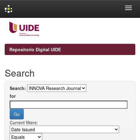
Skip
navigation
Repositorio Digital UIDE
Search
Search:
for
Current filters: