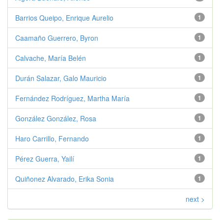
Barrios Queipo, Enrique Aurelio
1
Caamaño Guerrero, Byron
1
Calvache, María Belén
1
Durán Salazar, Galo Mauricio
1
Fernández Rodríguez, Martha María
1
González González, Rosa
1
Haro Carrillo, Fernando
1
Pérez Guerra, Yailí
1
Quiñonez Alvarado, Erika Sonia
1
next >