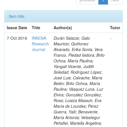
Item hits:
Issue Date
Title
Author(s)
Tutor
7-Oct-2016
INNOVA
Durán Salazar, Galo
-
Research
Mauricio; Quiñonez
Journal
Alvarado, Erika Sonia; Vera
Franco, Piedad Isidora; Brito
Ochoa, María Paulina;
Yangali Vicente, Judith
Soledad; Rodríguez López,
José Luis; Calvache, María
Belén; Brito Ochoa, María
Paulina; Vásquez Luna, Luz
Elvira; González González,
Rosa; Loaiza Massuh, Eva
María de Lourdes; Pérez
Guerra, Yailí; Benavente,
María Antonia; Velasteguí
Peñafiel, Mariella Angelina;