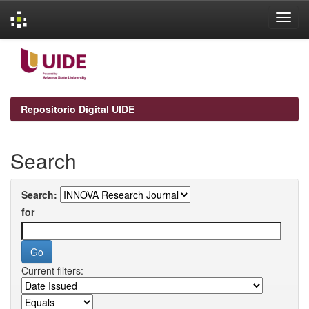
Skip
navigation
Repositorio Digital UIDE
Search
Search:
for
Current filters: